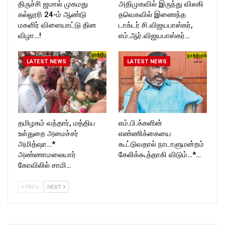
திருச்சி ஜமால் முகமது
அதிமுகவில் இருந்து விலகி
கல்லூரி 24-ம் ஆண்டு
தவெகவில் இணைந்த
மகளிர் விளையாட்டு தின
டாக்டர் சி.விஜயபாஸ்கர்,
விழா…!
எம்.ஆர்.விஜயபாஸ்கர்…
LATEST NEWS
LATEST NEWS
தமிழகம் வந்தார், மத்திய
எம்.பி.க்களின்
உள்துறை அமைச்சர்
எண்ணிக்கையை
அமித்ஷா…*
கூட்டுவதால் நாடாளுமன்றம்
அண்ணாமலையார்
கேலிக்கூத்தாகி விடும்…*…
கோவிலில் சாமி…
PREV
NEXT