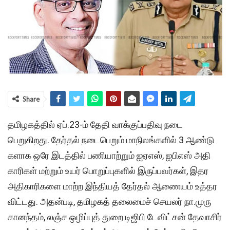
Share
தமிழகத்தில் ஏப்​.23-ம் தேதி வாக்​குப்பதிவு நடை​
பெறுகிறது. தேர்​தல் நடைபெறும் மாநிலங்​களில் 3 ஆண்​டு​
களாக ஒரே இடத்​தில் பணி​யாற்​றும் ஐஏஎஸ், ஐபிஎஸ் அதி​
காரி​கள் மற்​றும் உயர் பொறுப்​பு​களில் இருப்​பவர்​கள், இதர
அதி​காரி​களை மாற்ற இந்​தி​யத் தேர்​தல் ஆணை​யம் உத்​தர​
விட்​டது. அதன்படி, தமிழகத் தலை​மைச் செயலர் நா.​முரு​
கானந்​தம், லஞ்ச ஒழிப்​புத் துறை டிஜிபி டேவிட்​சன் தேவாசிர்​