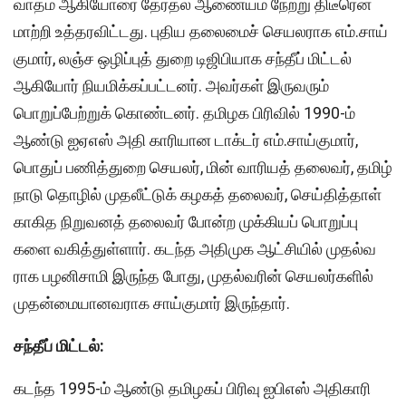
வாதம் ஆகியோரை தேர்​தல் ஆணை​யம் நேற்று திடீரென
மாற்றி உத்தரவிட்டது. புதிய தலை​மைச் செயல​ராக எம்​.​சாய்​
கு​மார், லஞ்ச ஒழிப்​புத் துறை டிஜிபி​யாக சந்​தீப் மிட்​டல்
ஆகியோர் நியமிக்கப்பட்டனர். அவர்கள் இருவரும்
பொறுப்பேற்றுக் கொண்டனர். தமிழக பிரி​வில் 1990-ம்
ஆண்டு ஐஏஎஸ் அதி காரி​யான டாக்​டர் எம்​.​சாய்​கு​மார்,
பொதுப் பணித்​துறை செயலர், மின் வாரி​யத் தலை​வர், தமிழ்​
நாடு தொழில் முதலீட்​டுக் கழகத் தலை​வர், செய்​தித்​தாள்
காகித நிறு​வனத் தலை​வர் போன்ற முக்​கியப் பொறுப்​பு​
களை வகித்​துள்​ளார். கடந்த அதி​முக ஆட்​சி​யில் முதல்​வ​
ராக பழனி​சாமி இருந்த போது, முதல்​வரின் செயலர்​களில்
முதன்​மை​யானவ​ராக சாய்​கு​மார் இருந்​தார்.
சந்​தீப் மிட்​டல்:
கடந்த 1995-ம் ஆண்டு தமிழகப் பிரிவு ஐபிஎஸ் அதி​காரி​