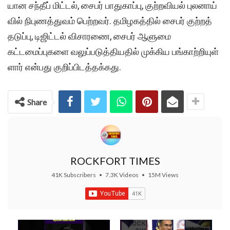
யான சந்​தீப் மிட்​டல், சைபர் பாது​காப்பு, குற்​ற​வியல் புல​னாய்​
வில் நிபுணத்​து​வம் பெற்​றவர். தமிழகத்​தில் சைபர் குற்​றத்
தடுப்​பு, டிஜிட்​டல் விசா​ரணை, சைபர் ஆளுமை
கட்டமைப்புகளை வலுப்​படுத்​தி​ய​தில்​ முக்​கிய பங்​​காற்​றி​யுள்​
ளார் என்பது குறிப்பிடத்தக்கது.
Share
ROCKFORT TIMES
41K Subscribers
•
7.3K Videos
•
15M Views