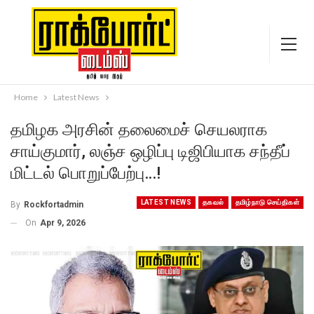
Home
Latest News
தமிழக அரசின் தலைமைச் செயலராக
சாய்குமார், லஞ்ச ஒழிப்பு டிஜிபியாக சந்தீப்
மிட்டல் பொறுப்பேற்பு…!
LATEST NEWS
தகவல்
தமிழ்நாடு செய்திகள்
By
Rockfortadmin
On
Apr 9, 2026