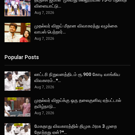
திருச்சி ஜமால் முகமது கல்லூரியில் 75-ம் ஆண்டு
விளையாட்டு…
Aug 7, 2026
முதல்வர் விஜய் மீதான விவாகரத்து வழக்கை
வாபஸ் பெற்றார்…
Aug 7, 2026
Popular Posts
லாட்டரி நிறுவனத்திடம் ரூ.900 கோடி வாங்கிய
விவகாரம்…*…
Aug 7, 2026
முதல்வர் விஜய்க்கு ஒரு தலைகுனிவு ஏற்பட்டால்
தமிழ்நாடு…
Aug 7, 2026
மேகதாது விவகாரத்தில் திமுக அரசு 3 முறை
தோற்றது ஏன்?*…