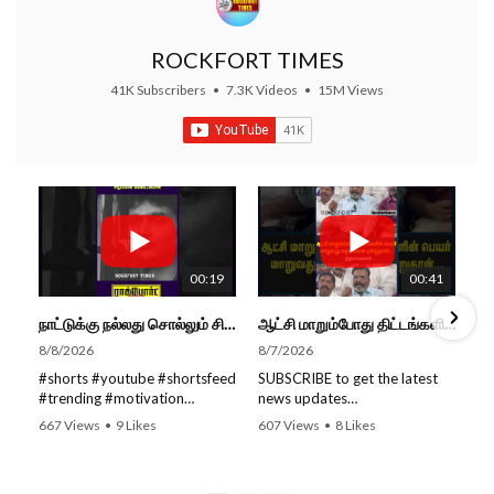
ROCKFORT TIMES
41K Subscribers
•
7.3K Videos
•
15M Views
00:19
00:41
நாட்டுக்கு நல்லது சொல்லும் சிறப்பான மேடைப்பேச்சு... #shorts #subscribe #video
ஆட்சி மாறும்போது திட்டங்களின் பெயர் மாறுவது வழக்கமான ஒன்று தான்... திருமாவளவன்
8/8/2026
8/7/2026
#shorts #youtube #shortsfeed
SUBSCRIBE to get the latest
#trending #motivation
news updates
#nowtrending #subscribe
ROCKFORT TIMES for NEW
667 Views
•
9 Likes
607 Views
•
8 Likes
#speech #motivationspeech
VIDEOS EVERY DAY and make
•
0 Comments
•
0 Comments
#tamil #tamilspeech #viral
sure to enable Push
#viralvideo #viralshorts
Notifications so you'll never