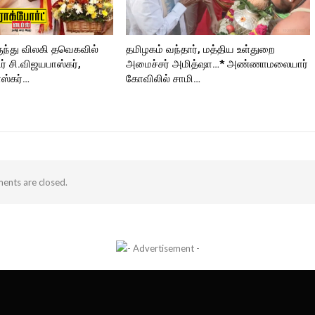
ுந்து விலகி தவெகவில்
தமிழகம் வந்தார், மத்திய உள்துறை
 சி.விஜயபாஸ்கர்,
அமைச்சர் அமித்ஷா…* அண்ணாமலையார்
ஸ்கர்…
கோவிலில் சாமி…
nts are closed.