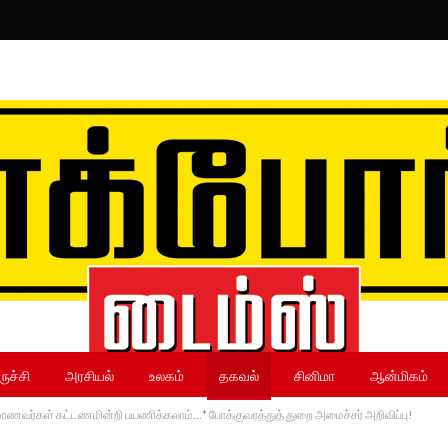
ருச்சி
அரசியல்
உலகம்
தகவல்
சினிமா
ஆன்மிகம்
ம் மாணவர்கள் கட்டணமின்றி பயணிக்கலாம்…* போக்குவரத்துத் துறை அமைச்சர் அறிவிப்பு!