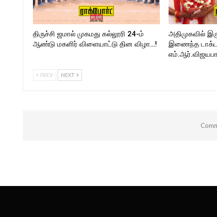
திருச்சி ஜமால் முகமது கல்லூரி 24-ம்
அதிமுகவில் இர
ஆண்டு மகளிர் விளையாட்டு தின விழா…!
இணைந்த டாக்டர்
எம்.ஆர்.விஜயபா
PREV
NEXT
Comme