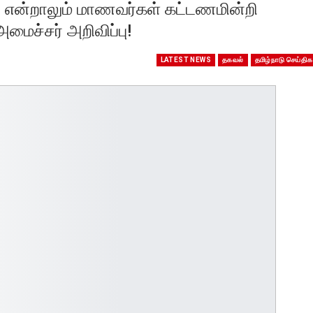
்லை என்றாலும் மாணவர்கள் கட்டணமின்றி
ைச்சர் அறிவிப்பு!
LATEST NEWS
தகவல்
தமிழ்நாடு செய்திக