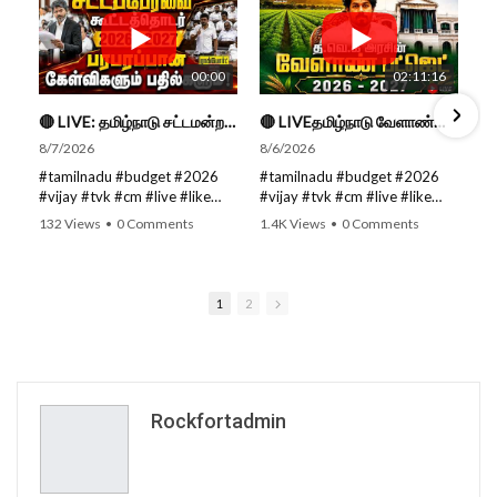
00:00
02:11:16
🔴 LIVE: தமிழ்நாடு சட்டமன்றப் பேரவை கூட்டத்தொடர் - நிதிநிலை அறிக்கை மீது விவாதம் #live #budget #video
🔴 LIVEதமிழ்நாடு வேளாண்மை நிதிநிலை அறிக்கை - 2026-27 |TN Agriculture Budget #live #budget #video #cm
8/7/2026
8/6/2026
#tamilnadu #budget #2026
#tamilnadu #budget #2026
#vijay #tvk #cm #live #like
#vijay #tvk #cm #live #like
#viral #nowtrending #video
#viral #nowtrending #video
132 Views
•
0 Comments
1.4K Views
•
0 Comments
#youtube #nowtrending #dmk
#youtube #nowtrending #dmk
#song #youtube SUBSCRIBE
#song #youtube SUBSCRIBE
to get the latest news updates
to get the latest news updates
ROCKFORT TIMES for NEW
ROCKFORT TIMES for NEW
1
2
VIDEOS EVERY DAY and make
VIDEOS EVERY DAY and make
sure to enable Push
sure to enable Push
Notifications so you'll never
Notifications so you'll never
miss a new video. All you need
miss a new video. All you need
to Press The Bell Icon next to
to Press The Bell Icon next to
the Subscribe button! Stay
the Subscribe button! Stay
Rockfortadmin
tuned for latest updates and
tuned for latest updates and
in-depth analysis of news from
in-depth analysis of news from
India and around the world!
India and around the world!