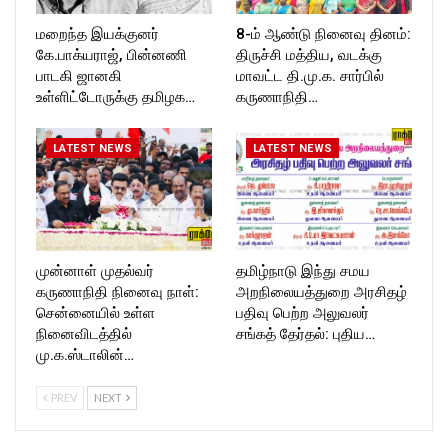
மறைந்த இயக்குனர்
8-ம் ஆண்டு நினைவு தினம்:
கே.பாக்யராஜ், பின்னணி
திருச்சி மத்திய, வடக்கு
பாடகி ஜானகி
மாவட்ட தி.மு.க. சார்பில்
உள்ளிட்டோருக்கு தமிழக…
கருணாநிதி…
LATEST NEWS
LATEST NEWS
முன்னாள் முதல்வர்
தமிழ்நாடு இந்து சமய
கருணாநிதி நினைவு நாள்:
அறநிலையத்துறை அரசிதழ்
சென்னையில் உள்ள
பதிவு பெற்ற அலுவலர்
நினைவிடத்தில்
சங்கத் தேர்தல்: புதிய…
மு.க.ஸ்டாலின்…
PREV
NEXT