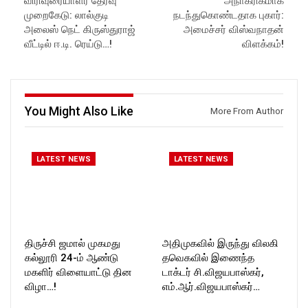
விரிவுரையாளர் தேர்வு
அநாகரிகமாக
in//
Like us on:
Subscribe:
https://www.facebook.com/R
முறைகேடு: லால்குடி
நடந்துகொண்டதாக புகார்:
https://www.youtube.com/@r
ockforttimes
அலைஸ் நெட் கிருஸ்துராஜ்
அமைச்சர் விஸ்வநாதன்
ockforttimes
Follow us on:
வீட்டில் ஈ.டி. ரெய்டு…!
விளக்கம்!
Like us on:
https://www.instagram.com/ro
https://www.facebook.com/R
ckforttimes/
ockforttimes
Follow us on:
Follow us on:
https://twitter.com/ROCKFOR
https://www.instagram.com/ro
T_TIMES
You Might Also Like
More From Author
ckforttimes/
Follow us on:
https://twitter.com/ROCKFOR
T_TIMESC
LATEST NEWS
LATEST NEWS
திருச்சி ஜமால் முகமது
அதிமுகவில் இருந்து விலகி
கல்லூரி 24-ம் ஆண்டு
தவெகவில் இணைந்த
மகளிர் விளையாட்டு தின
டாக்டர் சி.விஜயபாஸ்கர்,
விழா…!
எம்.ஆர்.விஜயபாஸ்கர்…