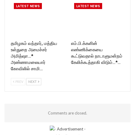
LATEST NEWS
LATEST NEWS
தமிழகம் வந்தார், மத்திய
எம்.பி.க்களின்
உள்துறை அமைச்சர்
எண்ணிக்கையை
அமித்ஷா…*
கூட்டுவதால் நாடாளுமன்றம்
அண்ணாமலையார்
கேலிக்கூத்தாகி விடும்…*…
கோவிலில் சாமி…
PREV
NEXT
Comments are closed.