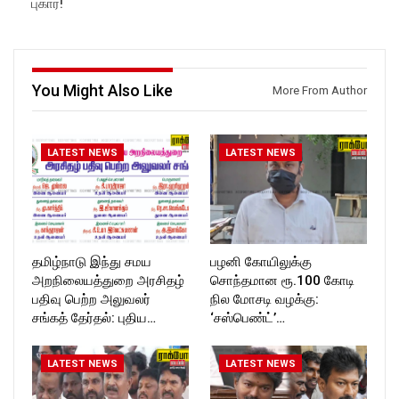
புகார்!
ockforttimes
ockforttimes
Follow us on:
Follow us on:
https://www.instagram.com/ro
https://www.instagram.com/ro
ckforttimes/
ckforttimes/
Follow us on:
Follow us on:
You Might Also Like
More From Author
https://twitter.com/ROCKFOR
https://twitter.com/ROCKFOR
T_TIMES
T_TIMES
LATEST NEWS
LATEST NEWS
தமிழ்நாடு இந்து சமய
பழனி கோயிலுக்கு
அறநிலையத்துறை அரசிதழ்
சொந்தமான ரூ.100 கோடி
பதிவு பெற்ற அலுவலர்
நில மோசடி வழக்கு:
சங்கத் தேர்தல்: புதிய…
‘சஸ்பெண்ட்’…
LATEST NEWS
LATEST NEWS