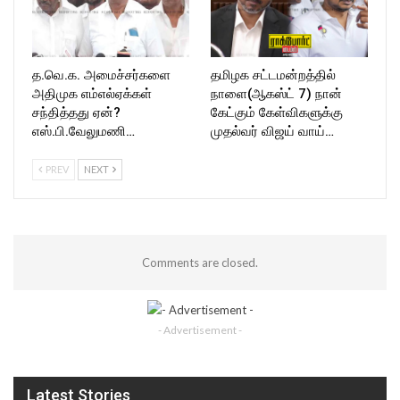
த.வெ.க. அமைச்சர்களை
தமிழக சட்டமன்றத்தில்
அதிமுக எம்எல்ஏக்கள்
நாளை(ஆகஸ்ட் 7) நான்
சந்தித்தது ஏன்?
கேட்கும் கேள்விகளுக்கு
எஸ்.பி.வேலுமணி…
முதல்வர் விஜய் வாய்…
PREV
NEXT
Comments are closed.
- Advertisement -
Latest Stories