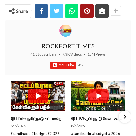
Share
ROCKFORT TIMES
41K Subscribers
•
7.3K Videos
•
15M Views
00:00
02:11:16
🔴 LIVE: தமிழ்நாடு சட்டமன்றப் பேரவை கூட்டத்தொடர் - நிதிநிலை அறிக்கை மீது விவாதம் #live #budget #video
🔴 LIVEதமிழ்நாடு வேளாண்மை நிதிநிலை அறிக்கை - 2026-27 |TN Agriculture Budget #live #budget #video #cm
8/7/2026
8/6/2026
#tamilnadu #budget #2026
#tamilnadu #budget #2026