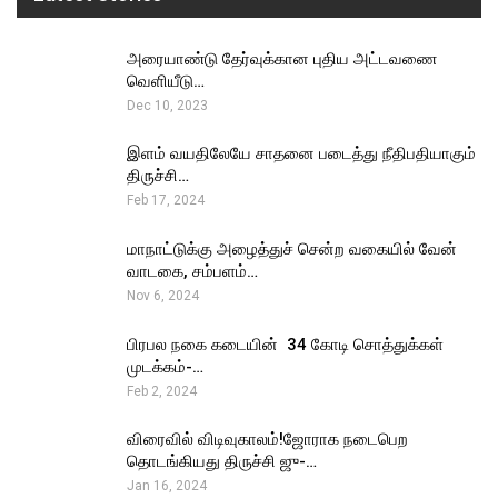
அரையாண்டு தேர்வுக்கான புதிய அட்டவணை
வெளியீடு…
Dec 10, 2023
இளம் வயதிலேயே சாதனை படைத்து நீதிபதியாகும்
திருச்சி…
Feb 17, 2024
மாநாட்டுக்கு அழைத்துச் சென்ற வகையில் வேன்
வாடகை, சம்பளம்…
Nov 6, 2024
பிரபல நகை கடையின் ₹ 34 கோடி சொத்துக்கள்
முடக்கம்-…
Feb 2, 2024
விரைவில் விடிவுகாலம்!ஜோராக நடைபெற
தொடங்கியது திருச்சி ஜு-…
Jan 16, 2024