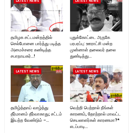
LATEST NEWS
LATEST NEWS
தமிழக சட்டமன்றத்தில்
புதுக்கோட்டை அருகே
செல்போனை பார்த்து படித்த
பரபரப்பு: ஊராட்சி மன்ற
அமைச்சரை கண்டித்த
முன்னாள் தலைவர் தலை
சபாநாயகர்…!
துண்டித்து…
LATEST NEWS
LATEST NEWS
தமிழ்த்தாய் வாழ்த்து
வெற்றி பெற்றால் நீங்கள்
தீர்மானம் தீர்வாகாது; சட்டம்
காரணம், தோற்றால் மாவட்ட
இயற்ற வேண்டும் –…
செயலாளர்கள் காரணமா?*
எடப்பாடி…