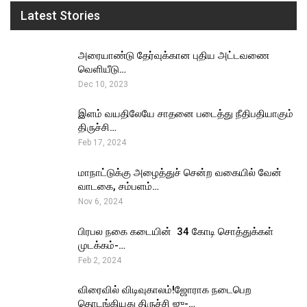
Latest Stories
அரையாண்டு தேர்வுக்கான புதிய அட்டவணை
வெளியீடு…
Dec 10, 2023
இளம் வயதிலேயே சாதனை படைத்து நீதிபதியாகும்
திருச்சி…
Feb 17, 2024
மாநாட்டுக்கு அழைத்துச் சென்ற வகையில் வேன்
வாடகை, சம்பளம்…
Nov 6, 2024
பிரபல நகை கடையின் ₹ 34 கோடி சொத்துக்கள்
முடக்கம்-…
Feb 2, 2024
விரைவில் விடிவுகாலம்!ஜோராக நடைபெற
தொடங்கியது திருச்சி ஜு-…