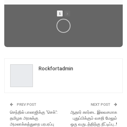
1
Rockfortadmin
PREV POST
NEXT POST
செந்தில் பாலாஜிக்கு ‘செக்’:
ஆதார் கார்டை இலவசமாக
தமிழக அரசுக்கு
புதுப்பிக்கும் வசதி மேலும்
அமலாக்கத்துறை பரபரப்பு
ஒரு வருடத்திற்கு நீட்டிப்பு..!