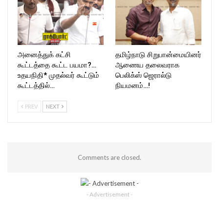
அனைத்துக் கட்சி
தமிழ்நாடு சிறுபான்மையினர்
கூட்டத்தை கூட்ட பயமா?…
ஆணைய தலைவராக
உதயநிதி* முதல்வர் கூட்டும்
பெலிக்ஸ் ஜெரால்டு
கூட்டத்தில்…
நியமனம்…!
PREV
NEXT
Comments are closed.
- Advertisement -