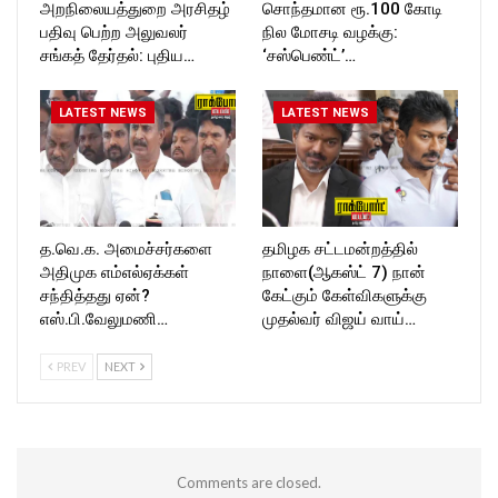
அறநிலையத்துறை அரசிதழ்
சொந்தமான ரூ.100 கோடி
பதிவு பெற்ற அலுவலர்
நில மோசடி வழக்கு:
சங்கத் தேர்தல்: புதிய…
‘சஸ்பெண்ட்’…
LATEST NEWS
LATEST NEWS
த.வெ.க. அமைச்சர்களை
தமிழக சட்டமன்றத்தில்
அதிமுக எம்எல்ஏக்கள்
நாளை(ஆகஸ்ட் 7) நான்
சந்தித்தது ஏன்?
கேட்கும் கேள்விகளுக்கு
எஸ்.பி.வேலுமணி…
முதல்வர் விஜய் வாய்…
PREV
NEXT
Comments are closed.