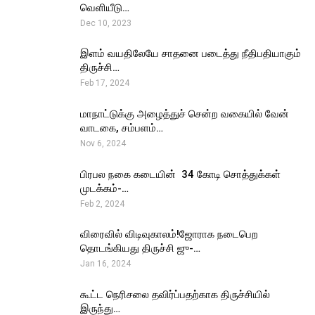
வெளியீடு…
Dec 10, 2023
இளம் வயதிலேயே சாதனை படைத்து நீதிபதியாகும்
திருச்சி…
Feb 17, 2024
மாநாட்டுக்கு அழைத்துச் சென்ற வகையில் வேன்
வாடகை, சம்பளம்…
Nov 6, 2024
பிரபல நகை கடையின் ₹ 34 கோடி சொத்துக்கள்
முடக்கம்-…
Feb 2, 2024
விரைவில் விடிவுகாலம்!ஜோராக நடைபெற
தொடங்கியது திருச்சி ஜு-…
Jan 16, 2024
கூட்ட நெரிசலை தவிர்ப்பதற்காக திருச்சியில்
இருந்து…