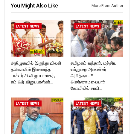
Follow us on:
https://twitter.com/ROCKFOR
You Might Also Like
More From Author
https://www.instagram.com/ro
T_TIMES
ckforttimes/
Follow us on:
https://twitter.com/ROCKFOR
LATEST NEWS
LATEST NEWS
T_TIMESC
அதிமுகவில் இருந்து விலகி
தமிழகம் வந்தார், மத்திய
தவெகவில் இணைந்த
உள்துறை அமைச்சர்
டாக்டர் சி.விஜயபாஸ்கர்,
அமித்ஷா…*
எம்.ஆர்.விஜயபாஸ்கர்…
அண்ணாமலையார்
கோவிலில் சாமி…
LATEST NEWS
LATEST NEWS