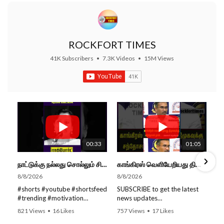
ROCKFORT TIMES
41K Subscribers
•
7.3K Videos
•
15M Views
00:33
01:05
நாட்டுக்கு நல்லது சொல்லும் சிறப்பான மேடைப்பேச்சு... #shorts #subscribe #video
காங்கிரஸ் வெளியேறியது திமுகவுக்கு சந்தோசம் தான்... - அமைச்சர் அருண்ராஜ்
8/8/2026
8/8/2026
#shorts #youtube #shortsfeed
SUBSCRIBE to get the latest
#trending #motivation
news updates
#nowtrending #subscribe
ROCKFORT TIMES for NEW
821 Views
•
16 Likes
757 Views
•
17 Likes
#speech #motivationspeech
VIDEOS EVERY DAY and make
•
0 Comments
•
0 Comments