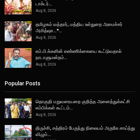
டாக்டர்…
Aug 8, 2026
தமிழகம் வந்தார், மத்திய உள்துறை அமைச்சர்
அமித்ஷா…*…
Aug 8, 2026
எம்.பி.க்களின் எண்ணிக்கையை கூட்டுவதால்
நாடாளுமன்றம்…
Aug 8, 2026
Popular Posts
தொகுதி மறுவரையறை குறித்த அனைத்துக்கட்சி
எம்பிக்கள் கூட்டம்…
Aug 8, 2026
திருச்சி, சத்திரம் பேருந்து நிலையம் அருகே சாய்ந்து
விழும்…