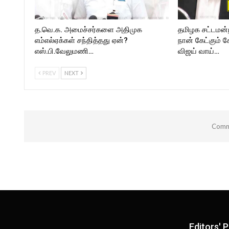
த.வெ.க. அமைச்சர்களை அதிமுக
தமிழக சட்டமன்
எம்எல்ஏக்கள் சந்தித்தது ஏன்?
நான் கேட்கும் க
எஸ்.பி.வேலுமணி…
விஜய் வாய்…
PREV
NEXT
Comme
Editors' P