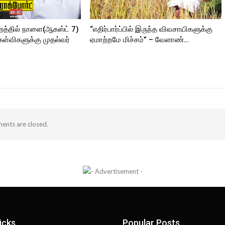
றத்தில் நாளை(ஆகஸ்ட் 7)
“எதிர்பார்ப்பில் இருந்த விவசாயிகளுக்கு
ேள்விகளுக்கு முதல்வர்
ஏமாற்றமே மிச்சம்” – வேளாண்…
nts are closed.
icks
Popular Posts