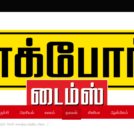
ருச்சி
அரசியல்
உலகம்
தகவல்
சினிமா
ஆன்மிகம்
்டும் ‘செக்’ வைத்த மத்திய அரசு…!