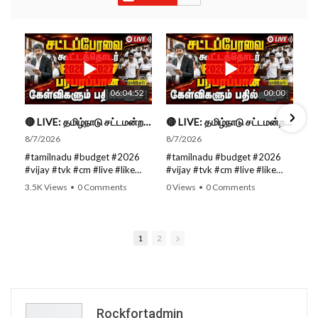
06:04:52
00:00
🔴 LIVE: தமிழ்நாடு சட்டமன்றப் பேரவை கூட்டத்தொடர் - நிதிநிலை அறிக்கை மீது விவாதம் #live #budget #video
🔴 LIVE: தமிழ்நாடு சட்டமன்றப் பேரவை கூட்டத்தொடர் - நிதிநிலை அறிக்கை மீது விவாதம் #live #budget #video
8/7/2026
8/7/2026
#tamilnadu #budget #2026
#tamilnadu #budget #2026
#vijay #tvk #cm #live #like
#vijay #tvk #cm #live #like
#viral #nowtrending #video
#viral #nowtrending #video
3.5K Views
•
0 Comments
0 Views
•
0 Comments
#youtube #nowtrending #dmk
#youtube #nowtrending #dmk
#song #youtube SUBSCRIBE
#song #youtube SUBSCRIBE
to get the latest news updates
to get the latest news updates
ROCKFORT TIMES for NEW
ROCKFORT TIMES for NEW
1
2
VIDEOS EVERY DAY and make
VIDEOS EVERY DAY and make
sure to enable Push
sure to enable Push
Notifications so you'll never
Notifications so you'll never
miss a new video. All you need
miss a new video. All you need
to Press The Bell Icon next to
to Press The Bell Icon next to
the Subscribe button! Stay
the Subscribe button! Stay
Rockfortadmin