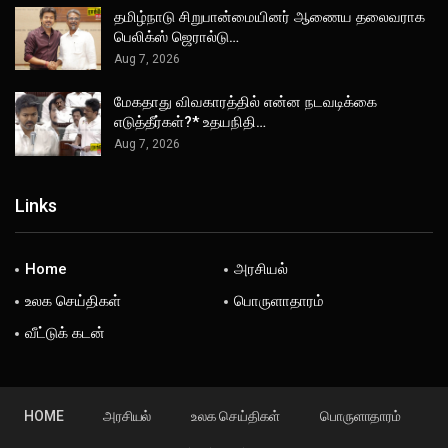
தமிழ்நாடு சிறுபான்மையினர் ஆணைய தலைவராக
பெலிக்ஸ் ஜெரால்டு…
Aug 7, 2026
மேகதாது விவகாரத்தில் என்ன நடவடிக்கை
எடுத்தீர்கள்?* உதயநிதி…
Aug 7, 2026
Links
Home
அரசியல்
உலக செய்திகள்
பொருளாதாரம்
வீட்டுக் கடன்
HOME
அரசியல்
உலக செய்திகள்
பொருளாதாரம்