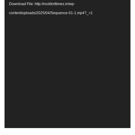
Download File: http://rockforttimes.in/wp-
content/uploads/2025/04/Sequence-01-1.mp4?_=1