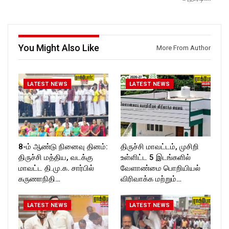
ockforttimes
ockforttimes
Follow us on:
Follow us on:
https://www.instagram.com/ro
https://www.instagram.com/ro
ckforttimes/
ckforttimes/
Follow us on:
Follow us on:
You Might Also Like
More From Author
https://twitter.com/ROCKFOR
https://twitter.com/ROCKFOR
T_TIMES
T_TIMES
LATEST NEWS
LATEST NEWS
8-ம் ஆண்டு நினைவு தினம்:
திருச்சி மாவட்டம், முசிறி
திருச்சி மத்திய, வடக்கு
உள்ளிட்ட 5 இடங்களில்
மாவட்ட தி.மு.க. சார்பில்
வேளாண்மை பொறியியல்
கருணாநிதி…
விரிவாக்க மற்றும்…
LATEST NEWS
LATEST NEWS