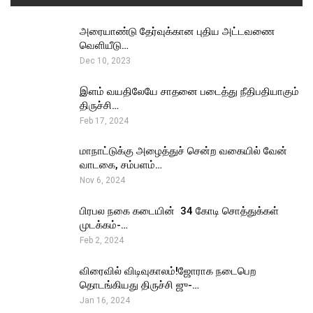
அரையாண்டு தேர்வுக்கான புதிய அட்டவணை
வெளியீடு…
Dec 10, 2023
இளம் வயதிலேயே சாதனை படைத்து நீதிபதியாகும்
திருச்சி…
Feb 17, 2024
மாநாட்டுக்கு அழைத்துச் சென்ற வகையில் வேன்
வாடகை, சம்பளம்…
Nov 6, 2024
பிரபல நகை கடையின் ₹ 34 கோடி சொத்துக்கள்
முடக்கம்-…
Feb 2, 2024
விரைவில் விடிவுகாலம்!ஜோராக நடைபெற
தொடங்கியது திருச்சி ஜு-…
Jan 16, 2024