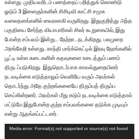
உள்ளது. முதியவரிடம் பணத்தைப் பறித்துக் கொண்டு
ஓடும் 3 இளைஞர்களின் சிசிடிவி காட்சி சமூக
வலைதளங்களில் வைரலாகி வருகிறது. இதுகுறித்து அந்த
பகுதியை சேர்ந்த வியாபாரிகள் சிலர் கூறுகையில், இது
போன்ற சம்பவம் இன்று… நேற்றா…நடக்கிறது. பலமுறை
அரங்கேறி உள்ளது. காந்தி மார்க்கெட்டில் இரவு நேரங்களில்
பூட்டி உள்ள கடைகளின் கதவுகளை உடைத்தும் பணம்
திருடப்படுகிறது. இதுதொடர்பாக காவல்துறையினர்
நடவடிக்கை எடுத்தாலும் வெளியே வரும் அவர்கள்
தொடர்ந்து அதே குற்றங்களையே திரும்பத் திரும்ப
செய்கின்றனர். அவர்கள் மீது கடும் நடவடிக்கை எடுத்தால்
மட்டுமே இதுபோன்ற குற்ற சம்பவங்களை தடுக்க முடியும்
என்று ஆதங்கப்பட்டனர்.
Video
Media error: Format(s) not supported or source(s) not found
Player