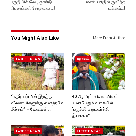
பகுதியில் வெடிகுண்டு
மண்டபத்தில் குவிந்த
ockforttimes
Like us on:
நிபுணர்கள் சோதனை…!
மக்கள்…!
Follow us on:
https://www.facebook.com/R
https://www.instagram.com/ro
ockforttimes
ckforttimes/
Follow us on:
Follow us on:
https://www.instagram.com/ro
https://twitter.com/ROCKFOR
ckforttimes/
You Might Also Like
T_TIMES
Follow us on:
More From Author
https://twitter.com/ROCKFOR
T_TIMESC
LATEST NEWS
அரசியல்
“எதிர்பார்ப்பில் இருந்த
40 ஆயிரம் விவசாயிகள்
விவசாயிகளுக்கு ஏமாற்றமே
பயன்பெறும் வகையில்
மிச்சம்” – வேளாண்…
“பருத்தி மறுமலர்ச்சி
இயக்கம்”…
LATEST NEWS
LATEST NEWS