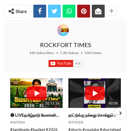
Share
ROCKFORT TIMES
41K Subscribers
•
7.3K Videos
•
15M Views
02:11:16
00:38
🔴 LIVEதமிழ்நாடு வேளாண்மை நிதிநிலை அறிக்கை - 2026-27 |TN Agriculture Budget #live #budget #video #cm
நாட்டுக்கு நல்லது சொல்லும் சிறப்பான மேடைப்பேச்சு... #shorts #subscribe #video
8/6/2026
8/5/2026
#tamilnadu #budget #2026
#shorts #youtube #shortsfeed