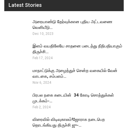
Latest Stories
அரையாண்டு தேர்வுக்கான புதிய அட்டவணை
வெளியீடு…
Dec 10, 2023
இளம் வயதிலேயே சாதனை படைத்து நீதிபதியாகும்
திருச்சி…
Feb 17, 2024
மாநாட்டுக்கு அழைத்துச் சென்ற வகையில் வேன்
வாடகை, சம்பளம்…
Nov 6, 2024
பிரபல நகை கடையின் ₹ 34 கோடி சொத்துக்கள்
முடக்கம்-…
Feb 2, 2024
விரைவில் விடிவுகாலம்!ஜோராக நடைபெற
தொடங்கியது திருச்சி ஜு-…