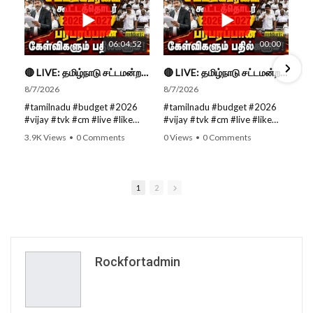
06:04:52
00:00
🔴 LIVE: தமிழ்நாடு சட்டமன்றப் பேரவை கூட்டத்தொடர் - நிதிநிலை அறிக்கை மீது விவாதம் #live #budget #video
🔴 LIVE: தமிழ்நாடு சட்டமன்றப் பேரவை கூட்டத்தொடர் - நிதிநிலை அறிக்கை மீது விவாதம் #live #budget #video
8/7/2026
8/7/2026
#tamilnadu #budget #2026
#tamilnadu #budget #2026
#vijay #tvk #cm #live #like
#vijay #tvk #cm #live #like
#viral #nowtrending #video
#viral #nowtrending #video
3.9K Views
•
0 Comments
0 Views
•
0 Comments
#youtube #nowtrending #dmk
#youtube #nowtrending #dmk
#song #youtube SUBSCRIBE
#song #youtube SUBSCRIBE
to get the latest news updates
to get the latest news updates
ROCKFORT TIMES for NEW
ROCKFORT TIMES for NEW
1
2
VIDEOS EVERY DAY and make
VIDEOS EVERY DAY and make
sure to enable Push
sure to enable Push
Notifications so you'll never
Notifications so you'll never
miss a new video. All you need
miss a new video. All you need
to Press The Bell Icon next to
to Press The Bell Icon next to
the Subscribe button! Stay
the Subscribe button! Stay
Rockfortadmin
tuned for latest updates and
tuned for latest updates and
in-depth analysis of news from
in-depth analysis of news from
India and around the world!
India and around the world!