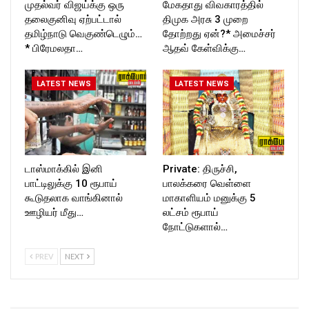
முதல்வர் விஜய்க்கு ஒரு
மேகதாது விவகாரத்தில்
தலைகுனிவு ஏற்பட்டால்
திமுக அரசு 3 முறை
தமிழ்நாடு வெகுண்டெழும்…
தோற்றது ஏன்?* அமைச்சர்
* பிரேமலதா…
ஆதவ் கேள்விக்கு…
LATEST NEWS
LATEST NEWS
டாஸ்மாக்கில் இனி
Private: திருச்சி,
பாட்டிலுக்கு 10 ரூபாய்
பாலக்கரை வெள்ளை
கூடுதலாக வாங்கினால்
மாகாளியம் மனுக்கு 5
ஊழியர் மீது…
லட்சம் ரூபாய்
நோட்டுகளால்…
PREV
NEXT