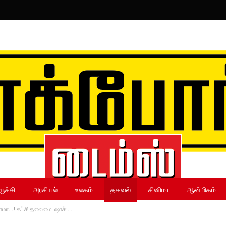
ருச்சி
அரசியல்
உலகம்
தகவல்
சினிமா
ஆன்மிகம்
ஜினாமா…! கட்சி தலைமை ‘ஷாக்’…