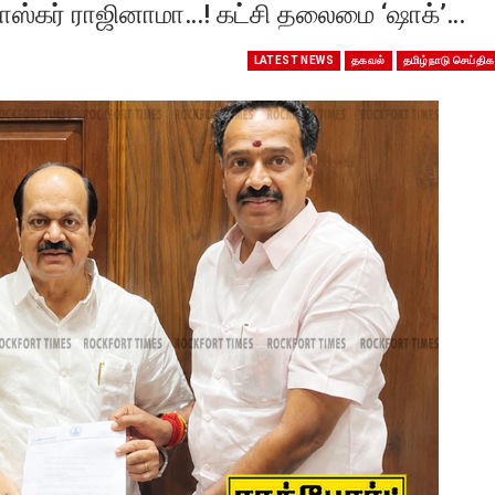
யபாஸ்கர் ராஜினாமா…! கட்சி தலைமை ‘ஷாக்’…
LATEST NEWS
தகவல்
தமிழ்நாடு செய்திக