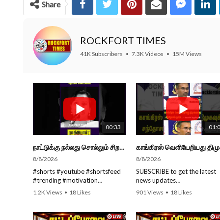
Share
ROCKFORT TIMES
41K Subscribers
•
7.3K Videos
•
15M Views
00:33
01:
நாட்டுக்கு நல்லது சொல்லும் சிறப்பான மேடைப்பேச்சு... #shorts #subscribe #video
8/8/2026
8/8/2026
#shorts #youtube #shortsfeed
SUBSCRIBE to get the latest
#trending #motivation
news updates
#nowtrending #subscribe
ROCKFORT TIMES for NEW
1.2K Views
•
18 Likes
901 Views
•
18 Likes
#speech #motivationspeech
VIDEOS EVERY DAY and ma
•
0 Comments
•
0 Comments
#tamil #tamilspeech #viral
sure to enable Push
#viralvideo #viralshorts
Notifications so you'll never 