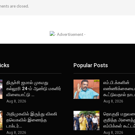
nts are closed.
icks
Popular Posts
திருச்சி ஜமால் முகமது
எம்.பி.க்களின்
கல்லூரி 24-ம் ஆண்டு மகளிர்
எண்ணிக்கையை
விளையாட்டு …
கூட்டுவதால் நா
Aug 8, 2026
Aug 8, 2026
அதிமுகவில் இருந்து விலகி
தொகுதி மறுவ
தவெகவில் இணைந்த
குறித்த அனைத்த
டாக்டர்…
எம்பிக்கள் கூட்ட
Aug 8, 2026
Aug 8, 2026