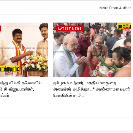
https://www.instagram.com/roc
kforttimes
Roc
kforttimes/
Follow us on:
More From Author
Follow us on:
https://www.instagram.com/roc
https://twitter.com/ROCKFORT
kforttimes/
roc
_TIMES
Follow us on:
https://twitter.com/ROCKFORT
LATEST NEWS
_TIMES
ORT
ுந்து விலகி தவெகவில்
தமிழகம் வந்தார், மத்திய உள்துறை
 சி.விஜயபாஸ்கர்,
அமைச்சர் அமித்ஷா…* அண்ணாமலையார்
ஸ்கர்…
கோவிலில் சாமி…