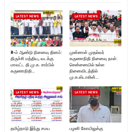
LATEST NEWS
LATEST NEWS
8-ம் ஆண்டு நினைவு தினம்:
முன்னாள் முதல்வர்
திருச்சி மத்திய, வடக்கு
கருணாநிதி நினைவு நாள்:
மாவட்ட தி.மு.க. சார்பில்
சென்னையில் உள்ள
கருணாநிதி…
நினைவிடத்தில்
மு.க.ஸ்டாலின்…
LATEST NEWS
LATEST NEWS
தமிழ்நாடு இந்து சமய
பழனி கோயிலுக்கு