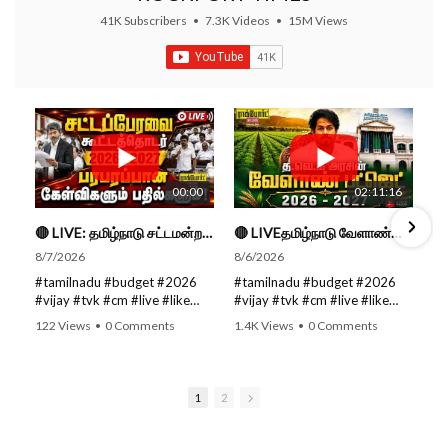
41K Subscribers
•
7.3K Videos
•
15M Views
00:00
02:11:16
🔴 LIVE: தமிழ்நாடு சட்டமன்றப் பேரவை கூட்டத்தொடர் - நிதிநிலை அறிக்கை மீது விவாதம் #live #budget #video
🔴 LIVEதமிழ்நாடு வேளாண்மை நிதிநிலை அறிக்கை - 2026-27 |TN Agriculture Budget #live #budget #video #cm
8/7/2026
8/6/2026
#tamilnadu #budget #2026
#tamilnadu #budget #2026
#vijay #tvk #cm #live #like
#vijay #tvk #cm #live #like
#viral #nowtrending #video
#viral #nowtrending #video
122 Views
•
0 Comments
1.4K Views
•
0 Comments
#youtube #nowtrending #dmk
#youtube #nowtrending #dmk
#song #youtube SUBSCRIBE
#song #youtube SUBSCRIBE
to get the latest news updates
to get the latest news updates
ROCKFORT TIMES for NEW
ROCKFORT TIMES for NEW
1
2
VIDEOS EVERY DAY and make
VIDEOS EVERY DAY and make
sure to enable Push
sure to enable Push
Notifications so you'll never
Notifications so you'll never