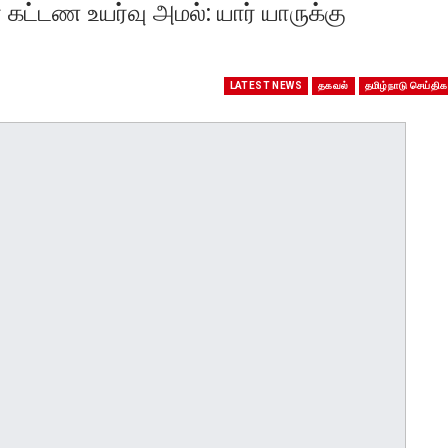
கட்டண உயர்வு அமல்: யார் யாருக்கு
LATEST NEWS
தகவல்
தமிழ்நாடு செய்திக