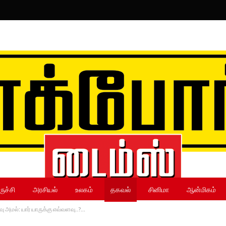
ருச்சி
அரசியல்
உலகம்
தகவல்
சினிமா
ஆன்மிகம்
ு அமல்: யார் யாருக்கு எவ்வளவு..?…