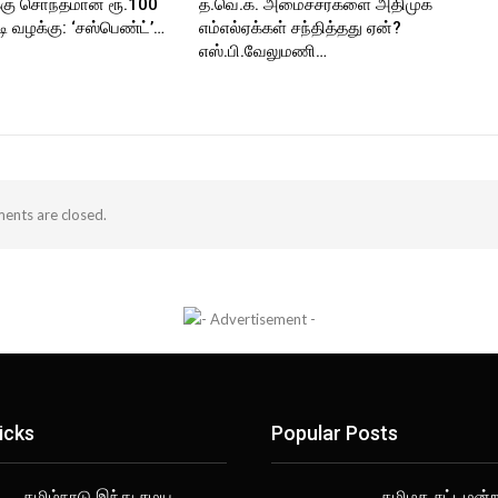
்கு சொந்தமான ரூ.100
த.வெ.க. அமைச்சர்களை அதிமுக
 வழக்கு: ‘சஸ்பெண்ட்’…
எம்எல்ஏக்கள் சந்தித்தது ஏன்?
எஸ்.பி.வேலுமணி…
nts are closed.
icks
Popular Posts
தமிழ்நாடு இந்து சமய
தமிழக சட்டமன்றத