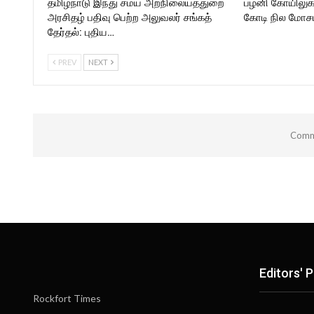
தமிழ்நாடு இந்து சமய அறநிலையத்துறை
பழனி கோயிலுக
அரசிதழ் பதிவு பெற்ற அலுவலர் சங்கத்
கோடி நில மோசடி
தேர்தல்: புதிய…
PREV
NEXT
Comme
Editors' P
Rockfort Times