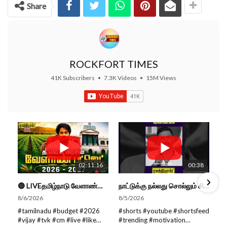
Share
ROCKFORT TIMES
41K Subscribers
•
7.3K Videos
•
15M Views
02:11:16
00:38
🔴 LIVEதமிழ்நாடு வேளாண்மை நிதிநிலை அறிக்கை - 2026-27 |TN Agriculture Budget #live #budget #video #cm
நாட்டுக்கு நல்லது சொல்லும் சிறப்பான மேடைப்பேச்சு... #shorts #subscribe #video
8/6/2026
8/5/2026
#tamilnadu #budget #2026
#shorts #youtube #shortsfeed
#vijay #tvk #cm #live #like
#trending #motivation