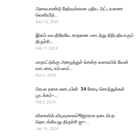
அரையாண்டு தேர்வுக்கான புதிய அட்டவணை
வெளியீடு…
Dec 10, 2023
இளம் வயதிலேயே சாதனை படைத்து நீதிபதியாகும்
திருச்சி…
Feb 17, 2024
மாநாட்டுக்கு அழைத்துச் சென்ற வகையில் வேன்
வாடகை, சம்பளம்…
Nov 6, 2024
பிரபல நகை கடையின் ₹ 34 கோடி சொத்துக்கள்
முடக்கம்-…
Feb 2, 2024
விரைவில் விடிவுகாலம்!ஜோராக நடைபெற
தொடங்கியது திருச்சி ஜு-…
Jan 16, 2024