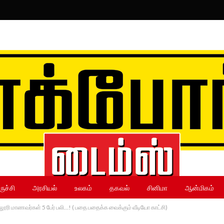
ருச்சி
அரசியல்
உலகம்
தகவல்
சினிமா
ஆன்மிகம்
ல்லூரி மாணவர்கள் 5 பேர் பலி…! ( பதை பதைக்க வைக்கும் வீடியோ காட்சி)