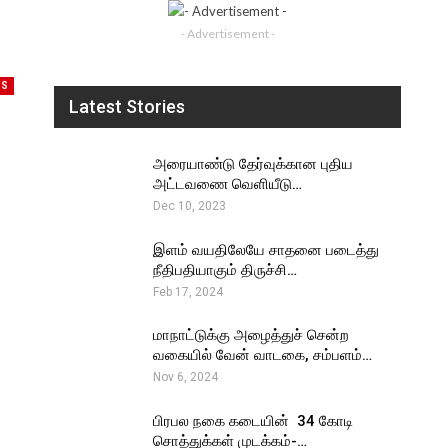
- Advertisement -
WS
Latest Stories
அரையாண்டு தேர்வுக்கான புதிய
அட்டவணை வெளியீடு…
Dec 10, 2023
இளம் வயதிலேயே சாதனை படைத்து
நீதிபதியாகும் திருச்சி…
Feb 17, 2024
மாநாட்டுக்கு அழைத்துச் சென்ற
வகையில் வேன் வாடகை, சம்பளம்…
Nov 6, 2024
பிரபல நகை கடையின் ₹ 34 கோடி
சொத்துக்கள் முடக்கம்-…