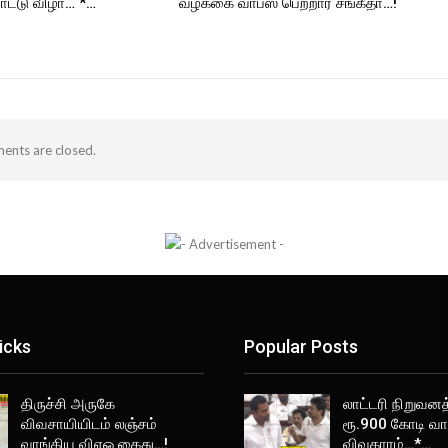
ட்டு விழா… *…
வழக்கை வாபஸ் பெற்றார் சங்கீதா…!
nts are closed.
icks
Popular Posts
திருச்சி அருகே
லாட்டரி நிறுவனத
விவசாயியிடம் லஞ்சம்
ரூ.900 கோடி வா
வாங்கிய விஏஓ கைது…!
விவகாரம்…*…