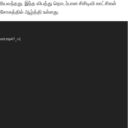
ியவந்தது. இந்த விபத்து தொடர்பான சிசிடிவி காட்சிகள்
ோகத்தில் ஆழ்த்தி உள்ளது.
cident.mp4?_=1