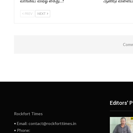
வாங்கிய விஏஓ கைது…!
ஆண்டு விளையா
PREV
NEXT
Comme
Editors' P
Rockfort Times
• Email: contact@rockforttimes.in
• Phone: