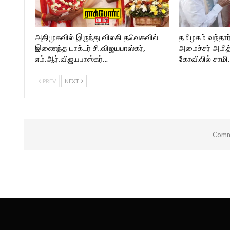
அதிமுகவில் இருந்து விலகி தவெகவில்
தமிழகம் வந்தார
இணைந்த டாக்டர் சி.விஜயபாஸ்கர்,
அமைச்சர் அமி
எம்.ஆர்.விஜயபாஸ்கர்…
கோவிலில் சாமி
PREV
NEXT
Comme