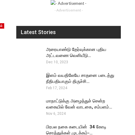
- Advertisement -
ல்
Latest Stories
அரையாண்டு தேர்வுக்கான புதிய
அட்டவணை வெளியீடு…
Dec 10, 2023
இளம் வயதிலேயே சாதனை படைத்து
நீதிபதியாகும் திருச்சி…
Feb 17, 2024
மாநாட்டுக்கு அழைத்துச் சென்ற
வகையில் வேன் வாடகை, சம்பளம்…
Nov 6, 2024
பிரபல நகை கடையின் ₹ 34 கோடி
சொத்துக்கள் முடக்கம்-…