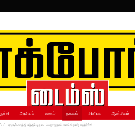
ருச்சி
அரசியல்
உலகம்
தகவல்
சினிமா
ஆன்மிகம்
பட்ட ராகுல் காந்தி சந்திப்பு நடைபெறாததால் காங்கிரசார் அதிர்ச்சி..!