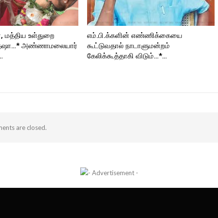
், மத்திய உள்துறை
எம்.பி.க்களின் எண்ணிக்கையை
த்ஷா…* அண்ணாமலையார்
கூட்டுவதால் நாடாளுமன்றம்
…
கேலிக்கூத்தாகி விடும்…*…
nts are closed.