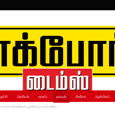
ருச்சி
அரசியல்
உலகம்
தகவல்
சினிமா
ஆன்மிகம்
ம் நலம் விசாரித்தார், முதல்வர் மு.க.ஸ்டாலின்…!