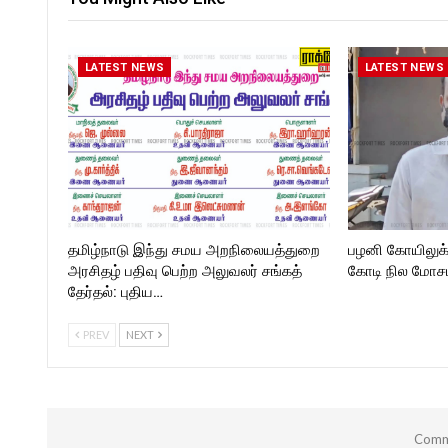
Follow us on:
kforttimes
https://twitter.com/ROCKFORT
Follow us on:
_TIMES
https://www.instagram.com/
kforttimes/
LATEST NEWS
LATEST NEWS
Follow us on:
https://twitter.com/ROCKF
_TIMESC
தமிழ்நாடு இந்து சமய அறநிலையத்துறை
பழனி கோயிலுக
அரசிதழ் பதிவு பெற்ற அலுவலர் சங்கத்
கோடி நில மோசடி
தேர்தல்: புதிய…
PREV
NEXT
Comme