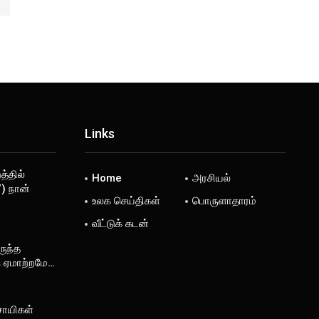
Links
்தில்
Home
அரசியல்
) நான்
உலக செய்திகள்
பொருளாதாரம்
வீட்டுக் கடன்
ருந்த
ு ஏமாற்றமே…
சாயிகள்