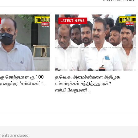
https://www.instagram.com/roc
kforttimes/
kforttimes/
Follow us on:
roc
Follow us on:
https://twitter.com/ROCKFORT
https://twitter.com/ROCKFORT
_TIMES
LATEST NEWS
_TIMESC
ORT
்கு சொந்தமான ரூ.100
த.வெ.க. அமைச்சர்களை அதிமுக
 வழக்கு: ‘சஸ்பெண்ட்’…
எம்எல்ஏக்கள் சந்தித்தது ஏன்?
எஸ்.பி.வேலுமணி…
nts are closed.