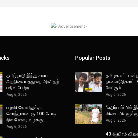
icks
Popular Posts
தமிழ்நாடு இந்து சமய
தமிழக சட்டமன்றத
அறநிலையத்துறை அரசிதழ்
நாளை(ஆகஸ்ட் 7
பதிவு பெற்ற…
கேட்கும்…
Aug 6, 2026
Aug 6, 2026
பழனி கோயிலுக்கு
“எதிர்பார்ப்பில் இ
சொந்தமான ரூ.100 கோடி
விவசாயிகளுக்க
நில மோசடி வழக்கு:…
Aug 6, 2026
Aug 6, 2026
40 ஆயிரம் விவ