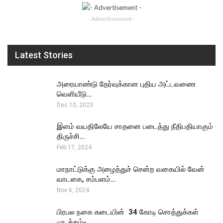
- Advertisement -
Latest Stories
அரையாண்டு தேர்வுக்கான புதிய அட்டவணை
வெளியீடு…
Dec 10, 2023
இளம் வயதிலேயே சாதனை படைத்து நீதிபதியாகும்
திருச்சி…
Feb 17, 2024
மாநாட்டுக்கு அழைத்துச் சென்ற வகையில் வேன்
வாடகை, சம்பளம்…
Nov 6, 2024
பிரபல நகை கடையின் ₹ 34 கோடி சொத்துக்கள்
முடக்கம்-…