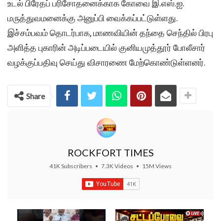
உடல் பிரேதப் பரிசோதனைக்காக கோவை இ.எஸ்.ஐ.
மருத்துவமனைக்கு அனுப்பி வைக்கப்பட்டுள்ளது.
இச்சம்பவம் தொடர்பாக, மாணவியின் தந்தை செந்தில் பிரபு
அளித்த புகாரின் அடிப்படையில் குனியமுத்தூர் போலீசார்
வழக்குப்பதிவு செய்து விசாரணை மேற்கொண்டுள்ளனர்.
Share
ROCKFORT TIMES
41K Subscribers
•
7.3K Videos
•
15M Views