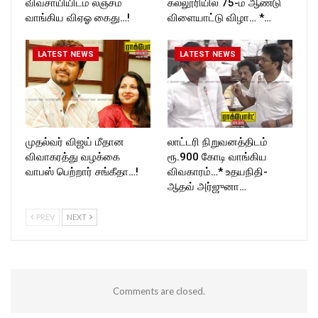
விவசாயியிடம் லஞ்சம்
கல்லூரியில் 75-ம் ஆண்டு
வாங்கிய விஏஓ கைது…!
விளையாட்டு விழா… *…
LATEST NEWS
LATEST NEWS
முதல்வர் விஜய் மீதான
லாட்டரி நிறுவனத்திடம்
விவாகரத்து வழக்கை
ரூ.900 கோடி வாங்கிய
வாபஸ் பெற்றார் சங்கீதா…!
விவகாரம்…* உதயநிதி-
ஆதவ் அர்ஜுனா…
PREV
NEXT
Comments are closed.