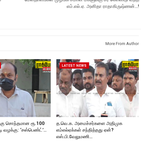
.in
Subscribe:
https://www.youtube.com/@roc
எம்.எல்.ஏ. அனிதா ராதாகிருஷ்ணன்…!
https://www.youtube.com/@roc
kforttimes
kforttimes
Like us on:
roc
Like us on:
https://www.facebook.com/Roc
https://www.facebook.com/Roc
kforttimes
kforttimes
Follow us on:
Roc
Follow us on:
https://www.instagram.com/roc
https://www.instagram.com/roc
kforttimes/
More From Author
kforttimes/
Follow us on:
roc
Follow us on:
https://twitter.com/ROCKFORT
https://twitter.com/ROCKFORT
_TIMES
_TIMESC
LATEST NEWS
ORT
்கு சொந்தமான ரூ.100
த.வெ.க. அமைச்சர்களை அதிமுக
 வழக்கு: ‘சஸ்பெண்ட்’…
எம்எல்ஏக்கள் சந்தித்தது ஏன்?
எஸ்.பி.வேலுமணி…