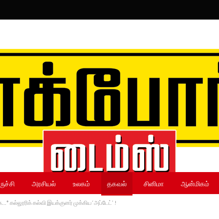
ருச்சி
அரசியல்
உலகம்
தகவல்
சினிமா
ஆன்மிகம்
 கல்லூரிக் கல்வி இயக்குனர் முக்கிய ‘அப்டேட்’ !