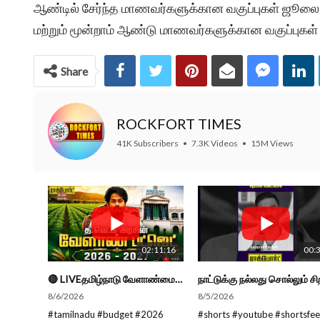
ஆண்டில் சேர்ந்த மாணவர்களுக்கான வகுப்புகள் ஜூலை 1
மற்றும் மூன்றாம் ஆண்டு மாணவர்களுக்கான வகுப்புகள் 
Share
ROCKFORT TIMES
41K Subscribers
•
7.3K Videos
•
15M Views
02:11:16
00:
🔴 LIVEதமிழ்நாடு வேளாண்மை நிதிநிலை அறிக்கை - 2026-27 |TN Agriculture Budget #live #budget #video #cm
8/6/2026
8/5/2026
#tamilnadu #budget #2026
#shorts #youtube #shortsfe