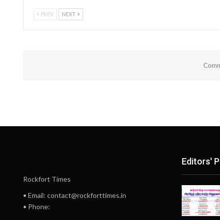
PREV
NEXT
Comme
Editors' P
Rockfort Times
• Email: contact@rockforttimes.in
• Phone: