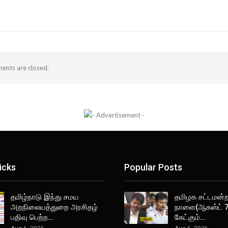
nts are closed.
icks
Popular Posts
தமிழ்நாடு இந்து சமய
தமிழக சட்டமன்றத
அறநிலையத்துறை அரசிதழ்
நாளை(ஆகஸ்ட் 7
பதிவு பெற்ற…
கேட்கும்…