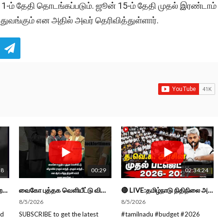
-ம் தேதி தொடங்கப்படும். ஜூன் 15-ம் தேதி முதல் இரண்டாம்
துவங்கும் என அதில் அவர் தெரிவித்துள்ளார்.
38
00:29
02:34:24
நாட்டுக்கு நல்லது சொல்லும் சிறப்பான மேடைப்பேச்சு... #shorts #subscribe #video
வைகோ புத்தக வெளியீட்டு விழாவில் ராகுல் காந்தி...ராகுல் காந்தி...என எம்பி துரை வைகோ... #shorts
🔴 LIVE:தமிழ்நாடு நிதிநிலை அறிக்கை -2026 - 2027 | Tamil Nadu Budget #live #budget #video #cm #vijay
8/5/2026
8/5/2026
ed
SUBSCRIBE to get the latest
#tamilnadu #budget #2026