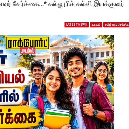
ர் சேர்க்கை…* கல்லூரிக் கல்வி இயக்குனர்
LATEST NEWS
தகவல்
தமிழ்நாடு செய்திக