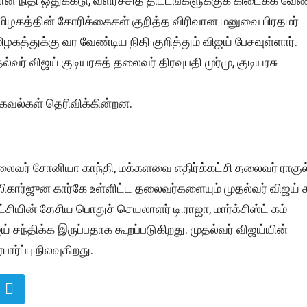
கான நிதி ஒதுக்​கீடு, வளர்ச்​சித் திட்​டங்​களுக்​குக் கிடைக்க வேண
தமிழகத்​தின் கோரிக்​கைகள் குறித்த விரி​வான மனுவை பிரதமர்
மிழகத்​துக்கு வர வேண்​டிய நிதி குறித்​தும் விஜய் பேசவுள்​ளார்.
்​வர் விஜய் குடியரசுத் தலை​வர் திர​வுபதி முர்​மு, குடியரசு
கவல்​கள் தெரிவிக்கின்றன.
லை​வர் சோனியா காந்​தி, மக்​களவை எதிர்க்​கட்சி தலை​வர் ராகுல
லி​கார்​ஜுன கார்கே உள்​ளிட்ட தலை​வர்​களை​யும் முதல்​வர் விஜய் சந
்​சி​யின் தேசிய பொதுச் செய​லா​ளர் டி.​ராஜா, மார்க்​சிஸ்ட் கம்​
்​திக்க இருப்​ப​தாக கூறப்​படு​கிறது. முதல்​வர் விஜய்​யின்
பார்​ப்​பு நிலவுகிறது.