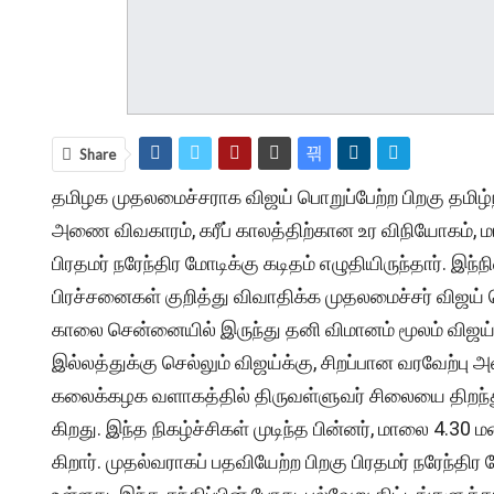
Share
தமிழக முதலமைச்சராக விஜய் பொறுப்பேற்ற பிறகு தமிழ்ந
அணை விவகாரம், கரீப் காலத்திற்கான உர விநியோகம், மா
பிரதமர் நரேந்திர மோடிக்கு கடிதம் எழுதியிருந்தார். இந்
பிரச்சனைகள் குறித்து விவாதிக்க முதலமைச்சர் விஜய் டெ
காலை சென்​னை​யில் இருந்து தனி விமானம் மூலம் விஜய் டெல
இல்​லத்​துக்கு செல்​லும் விஜய்க்​கு, சிறப்​பான வரவேற்பு அளி
கலைக்​கழக வளாகத்​தில் திரு​வள்​ளுவர் சிலையை திறந்து வை
கிறது. இந்த நிகழ்ச்​சிகள் முடிந்த பின்​னர், மாலை 4.30 ம
கிறார். முதல்​வ​ராகப் பதவி​யேற்ற பிறகு பிரதமர் நரேந்​திர ம