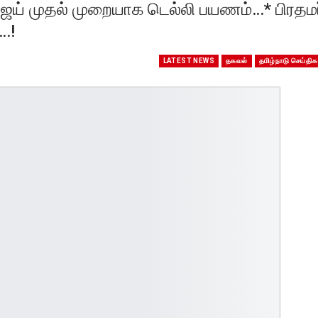
ஜய் முதல் முறையாக டெல்லி பயணம்…* பிரதமர
…!
LATEST NEWS
தகவல்
தமிழ்நாடு செய்திக