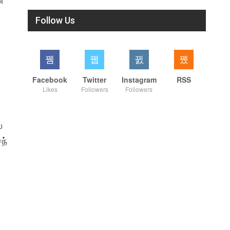
்​
Follow Us
Facebook
Twitter
Instagram
RSS
Likes
Followers
Followers
்
்​