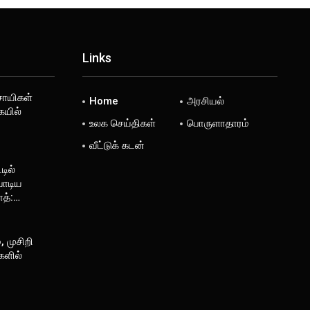
Links
சாயிகள்
Home
அரசியல்
ையில்
உலக செய்திகள்
பொருளாதாரம்
வீட்டுக் கடன்
டில்
பாடிய
த்:…
, முசிறி
களில்