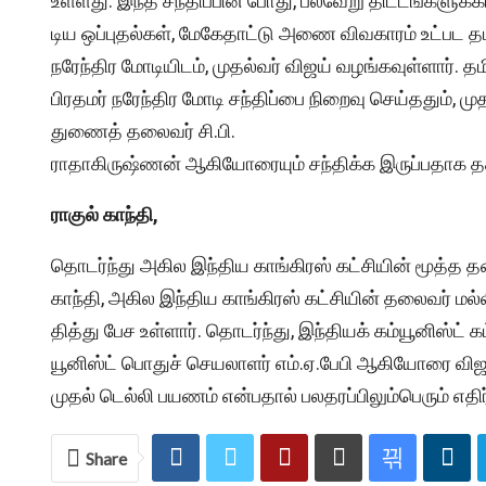
உள்​ளது. இந்த சந்​திப்​பின் போது, பல்​வேறு திட்​டங்​களுக்​
டிய ஒப்​புதல்​கள், மேகே​தாட்டு அணை விவ​காரம் உட்பட 
நரேந்​திர மோடி​யிடம், முதல்​வர் விஜய் வழங்​க​வுள்​ளார். த
பிரதமர் நரேந்​திர மோடி சந்​திப்பை நிறைவு செய்​ததும், முதல
துணைத் தலை​வர் சி.பி.​
ரா​தாகிருஷ்ணன் ஆகியோரை​யும் சந்​திக்க இருப்பதாக த
ராகுல் காந்​தி,
தொடர்ந்து அகில இந்​திய காங்​கிரஸ் கட்​சி​யின் மூத்த த
காந்​தி, அகில இந்​திய காங்​கிரஸ் கட்​சி​யின் தலை​வர் மல்​
தித்து பேச உள்​ளார். தொடர்ந்​து, இந்​தி​யக் கம்​யூனிஸ்ட் கட
யூனிஸ்ட் பொதுச் செயலாளர் எம்​.ஏ.பேபி ஆகியோரை விஜய் சந
முதல்​ டெல்​லி பயணம்​ என்​ப​தால்​ பலதரப்​பிலும்​பெரும்​ எ​திர்​
Share