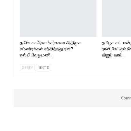
த.வெ.க. அமைச்சர்களை அதிமுக
தமிழக சட்டமன்
எம்எல்ஏக்கள் சந்தித்தது ஏன்?
நான் கேட்கும் க
எஸ்.பி.வேலுமணி…
விஜய் வாய்…
PREV
NEXT
Comme