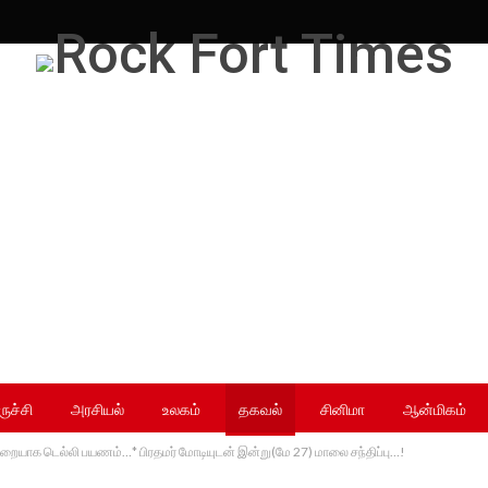
ருச்சி
அரசியல்
உலகம்
தகவல்
சினிமா
ஆன்மிகம்
ுறையாக டெல்லி பயணம்…* பிரதமர் மோடியுடன் இன்று(மே 27) மாலை சந்திப்பு…!