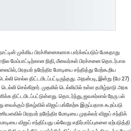
ாட்டின் முக்கிய பிரச்சினைகளாக பார்க்கப்படும் மேகதாது
நில மேம்பாட்டிற்கான நிதி, மீனவர்கள் பிரச்சனை தொடர்பாக
நிலையில், பிரதமர் நரேந்திர மோடியை சந்தித்து மேற்கூறிய
ல்லி செல்ல திட்டமிடப்பட்டிருந்தது. அதன்படி, இன்று (மே 27)
்லி செல்​கிறார். முதலில் டெல்​லி​யில் உள்ள தமிழ்​நாடு அரசு
க்க திட்​ட​மிடப்​பட்​டுள்​ளது. தொடர்ந்​து, ஜவகர்​லால் நேரு பல்​
க்​கும் நிகழ்​வில் விஜய் பங்​கேற்க இருப்​ப​தாக கூறப்​படு​
ணி​யள​வில் பிரதமர் நரேந்​திர மோடியை முதல்​வர் விஜய் சந்​திக்​
ோடியை விஜய் சந்​திப்​பது பல்​வேறு எதிர்​பார்ப்​பு​களை ஏற்​படுத்தி