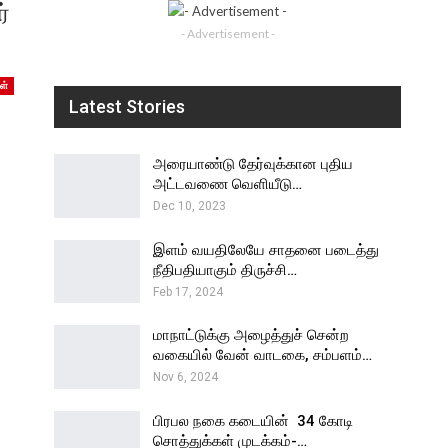
்
- Advertisement -
ள்
Latest Stories
அரையாண்டு தேர்வுக்கான புதிய
அட்டவணை வெளியீடு…
Dec 10, 2023
இளம் வயதிலேயே சாதனை படைத்து
நீதிபதியாகும் திருச்சி…
Feb 17, 2024
மாநாட்டுக்கு அழைத்துச் சென்ற
வகையில் வேன் வாடகை, சம்பளம்…
Nov 6, 2024
பிரபல நகை கடையின் ₹ 34 கோடி
சொத்துக்கள் முடக்கம்-…