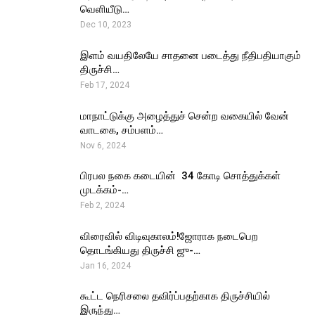
வெளியீடு…
Dec 10, 2023
இளம் வயதிலேயே சாதனை படைத்து நீதிபதியாகும்
திருச்சி…
Feb 17, 2024
மாநாட்டுக்கு அழைத்துச் சென்ற வகையில் வேன்
வாடகை, சம்பளம்…
Nov 6, 2024
பிரபல நகை கடையின் ₹ 34 கோடி சொத்துக்கள்
முடக்கம்-…
Feb 2, 2024
விரைவில் விடிவுகாலம்!ஜோராக நடைபெற
தொடங்கியது திருச்சி ஜு-…
Jan 16, 2024
கூட்ட நெரிசலை தவிர்ப்பதற்காக திருச்சியில்
இருந்து…