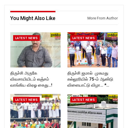
Follow us on:
https://twitter.com/ROCKFOR
https://www.instagram.com/ro
T_TIMES
ckforttimes/
You Might Also Like
Follow us on:
More From Author
https://twitter.com/ROCKFOR
T_TIMESC
LATEST NEWS
LATEST NEWS
திருச்சி அருகே
திருச்சி ஜமால் முகமது
விவசாயியிடம் லஞ்சம்
கல்லூரியில் 75-ம் ஆண்டு
வாங்கிய விஏஓ கைது…!
விளையாட்டு விழா… *…
LATEST NEWS
LATEST NEWS