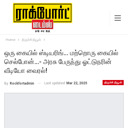
Home
திருச்சி நியூஸ்
ஒரு கையில் ஸ்டியரிங்… மற்றொரு கையில்
செல்போன்…- அரசு பேருந்து ஓட்டுநரின்
வீடியோ வைரல்!
திருச்சி நியூஸ்
Last updated
Mar 22, 2025
By
Rockfortadmin