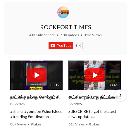
ROCKFORT TIMES
41K Subscribers
•
7.3K Videos
•
15M Views
00:19
00:41
நாட்டுக்கு நல்லது சொல்லும் சிறப்பான மேடைப்பேச்சு... #shorts #subscribe #video
ஆட்சி மாறும்போது திட்டங்களின் பெயர் மாறுவது வழக்கமான ஒன்று தான்... திருமாவளவன்
8/8/2026
8/7/2026
#shorts #youtube #shortsfeed
SUBSCRIBE to get the latest
#trending #motivation
news updates
#nowtrending #subscribe
ROCKFORT TIMES for NEW
807 Views
•
9 Likes
613 Views
•
8 Likes
#speech #motivationspeech
VIDEOS EVERY DAY and make
•
0 Comments
•
0 Comments