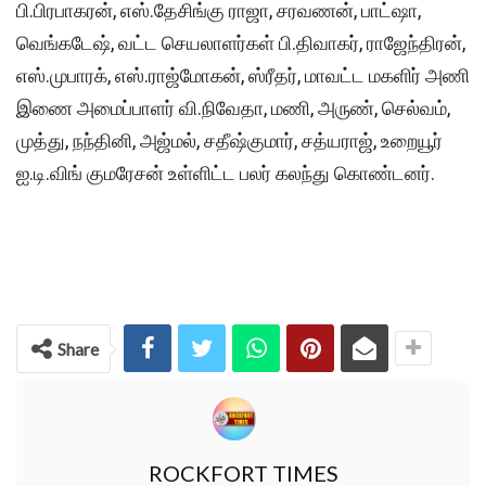
பி.பிரபாகரன், எஸ்.தேசிங்கு ராஜா, சரவணன், பாட்ஷா,
வெங்கடேஷ், வட்ட செயலாளர்கள் பி.திவாகர், ராஜேந்திரன்,
எஸ்.முபாரக், எஸ்.ராஜ்மோகன், ஸ்ரீதர், மாவட்ட மகளிர் அணி
இணை அமைப்பாளர் வி.நிவேதா, மணி, அருண், செல்வம்,
முத்து, நந்தினி, அஜ்மல், சதீஷ்குமார், சத்யராஜ், உறையூர்
ஐ.டி.விங் குமரேசன் உள்ளிட்ட பலர் கலந்து கொண்டனர்.
Share
ROCKFORT TIMES