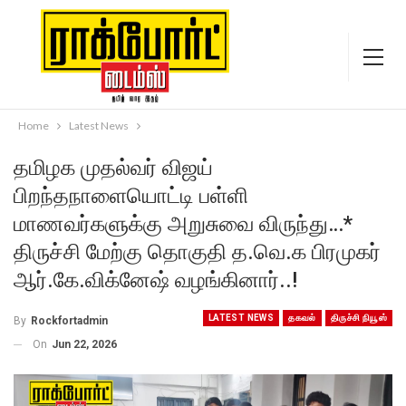
Home
Latest News
தமிழக முதல்வர் விஜய்
பிறந்தநாளையொட்டி பள்ளி
மாணவர்களுக்கு அறுசுவை விருந்து…*
திருச்சி மேற்கு தொகுதி த.வெ.க பிரமுகர்
ஆர்.கே.விக்னேஷ் வழங்கினார்..!
LATEST NEWS
தகவல்
திருச்சி நியூஸ்
By
Rockfortadmin
On
Jun 22, 2026