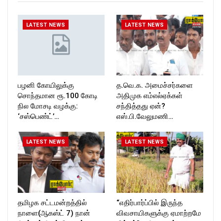
LATEST NEWS
LATEST NEWS
பழனி கோயிலுக்கு
த.வெ.க. அமைச்சர்களை
சொந்தமான ரூ.100 கோடி
அதிமுக எம்எல்ஏக்கள்
நில மோசடி வழக்கு:
சந்தித்தது ஏன்?
‘சஸ்பெண்ட்’…
எஸ்.பி.வேலுமணி…
LATEST NEWS
LATEST NEWS
தமிழக சட்டமன்றத்தில்
“எதிர்பார்ப்பில் இருந்த
நாளை(ஆகஸ்ட் 7) நான்
விவசாயிகளுக்கு ஏமாற்றமே