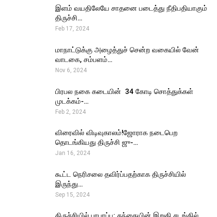
இளம் வயதிலேயே சாதனை படைத்து நீதிபதியாகும்
திருச்சி…
Feb 17, 2024
மாநாட்டுக்கு அழைத்துச் சென்ற வகையில் வேன்
வாடகை, சம்பளம்…
Nov 6, 2024
பிரபல நகை கடையின் ₹ 34 கோடி சொத்துக்கள்
முடக்கம்-…
Feb 2, 2024
விரைவில் விடிவுகாலம்!ஜோராக நடைபெற
தொடங்கியது திருச்சி ஜு-…
Jan 16, 2024
கூட்ட நெரிசலை தவிர்ப்பதற்காக திருச்சியில்
இருந்து…
Sep 15, 2024
திருச்சியில் பரபரப்பு: தந்தையின் இறுதி சடங்கில்