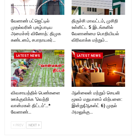
வேளாண் பட்ஜெட்டில்
திருச்சி மாவட்டம், முசிறி
முதல்வரின் புகழ்பாடிய
உள்ளிட்ட 5 இடங்களில்
அமைச்சர் வினோத்: திமுக
வேளாண்மை பொறியியல்
கண்டனம், சபாநாயகர்…
விரிவாக்க மற்றும்…
LATEST NEWS
LATEST NEWS
விவசாயத்தில் பெண்களை
ஆன்லைன் மற்றும் செயலி
ஊக்குவிக்க ‘வெற்றி
மூலம் மதுபானம் விற்பனை:
வான்மகள் திட்டம்’…*
இன்று(ஆகஸ்ட் 6) முதல்
வேளாண்…
அமலுக்கு…
PREV
NEXT