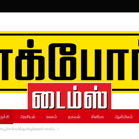
ருச்சி
அரசியல்
உலகம்
தகவல்
சினிமா
ஆன்மிகம்
்சு பெயர்ந்து விழுந்ததால் பரபரப்பு…!