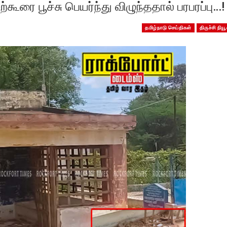
ை பூச்சு பெயர்ந்து விழுந்ததால் பரபரப்பு…!
தமிழ்நாடு செய்திகள்
திருச்சி நியூ