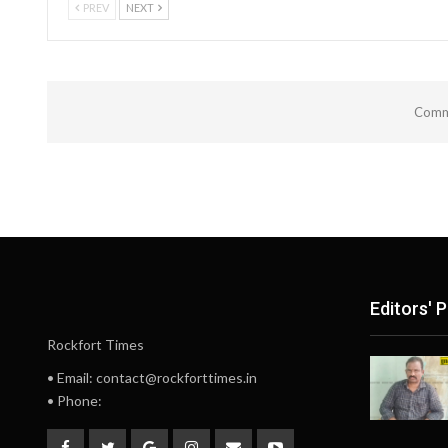
PREV
NEXT
Comme
Editors' P
Rockfort Times
• Email: contact@rockforttimes.in
• Phone: