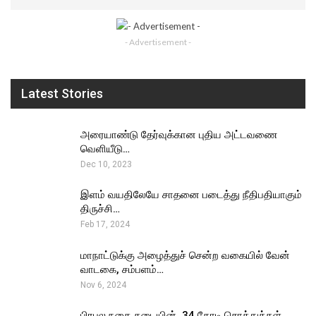
- Advertisement -
Latest Stories
அரையாண்டு தேர்வுக்கான புதிய அட்டவணை
வெளியீடு…
Dec 10, 2023
இளம் வயதிலேயே சாதனை படைத்து நீதிபதியாகும்
திருச்சி…
Feb 17, 2024
மாநாட்டுக்கு அழைத்துச் சென்ற வகையில் வேன்
வாடகை, சம்பளம்…
Nov 6, 2024
பிரபல நகை கடையின் ₹ 34 கோடி சொத்துக்கள்