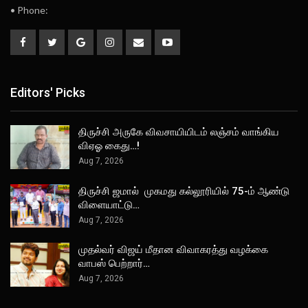
• Phone:
Editors' Picks
திருச்சி அருகே விவசாயியிடம் லஞ்சம் வாங்கிய
விஏஓ கைது…!
Aug 7, 2026
திருச்சி ஜமால் முகமது கல்லூரியில் 75-ம் ஆண்டு
விளையாட்டு…
Aug 7, 2026
முதல்வர் விஜய் மீதான விவாகரத்து வழக்கை
வாபஸ் பெற்றார்…
Aug 7, 2026