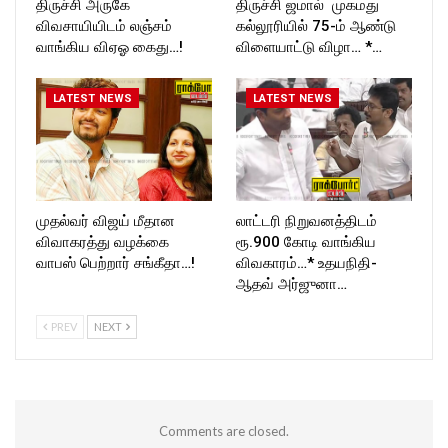
திருச்சி அருகே
திருச்சி ஜமால் முகமது
விவசாயியிடம் லஞ்சம்
கல்லூரியில் 75-ம் ஆண்டு
வாங்கிய விஏஓ கைது…!
விளையாட்டு விழா… *…
LATEST NEWS
LATEST NEWS
முதல்வர் விஜய் மீதான
லாட்டரி நிறுவனத்திடம்
விவாகரத்து வழக்கை
ரூ.900 கோடி வாங்கிய
வாபஸ் பெற்றார் சங்கீதா…!
விவகாரம்…* உதயநிதி-
ஆதவ் அர்ஜுனா…
PREV
NEXT
Comments are closed.