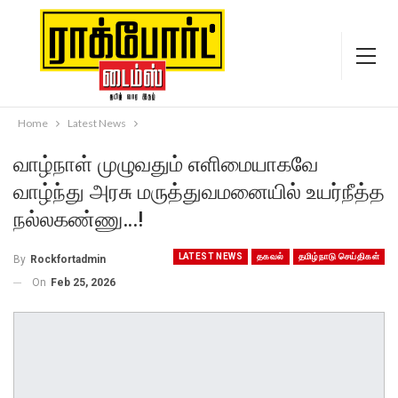
Home
Latest News
வாழ்நாள் முழுவதும் எளிமையாகவே
வாழ்ந்து அரசு மருத்துவமனையில் உயர்நீத்த
நல்லகண்ணு…!
LATEST NEWS
தகவல்
தமிழ்நாடு செய்திகள்
By
Rockfortadmin
On
Feb 25, 2026