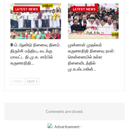
LATEST NEWS
LATEST NEWS
8-ம் ஆண்டு நினைவு தினம்:
முன்னாள் முதல்வர்
திருச்சி மத்திய, வடக்கு
கருணாநிதி நினைவு நாள்:
மாவட்ட தி.மு.க. சார்பில்
சென்னையில் உள்ள
கருணாநிதி…
நினைவிடத்தில்
மு.க.ஸ்டாலின்…
PREV
NEXT
Comments are closed.