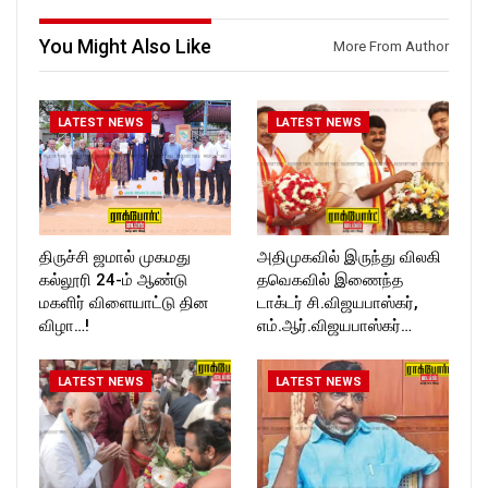
https://www.facebook.com/R
ckforttimes/
ockforttimes
Follow us on:
You Might Also Like
More From Author
Follow us on:
https://twitter.com/ROCKFOR
https://www.instagram.com/ro
T_TIMES
ckforttimes/
Follow us on:
LATEST NEWS
LATEST NEWS
https://twitter.com/ROCKFOR
T_TIMESC
திருச்சி ஜமால் முகமது
அதிமுகவில் இருந்து விலகி
கல்லூரி 24-ம் ஆண்டு
தவெகவில் இணைந்த
மகளிர் விளையாட்டு தின
டாக்டர் சி.விஜயபாஸ்கர்,
விழா…!
எம்.ஆர்.விஜயபாஸ்கர்…
LATEST NEWS
LATEST NEWS