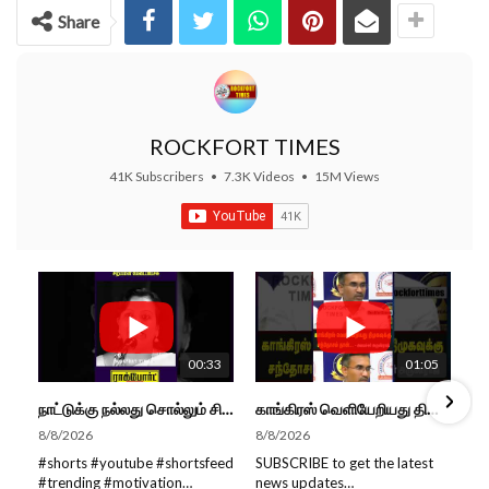
Share
ROCKFORT TIMES
41K Subscribers
•
7.3K Videos
•
15M Views
00:33
01:05
நாட்டுக்கு நல்லது சொல்லும் சிறப்பான மேடைப்பேச்சு... #shorts #subscribe #video
காங்கிரஸ் வெளியேறியது திமுகவுக்கு சந்தோசம் தான்... - அமைச்சர் அருண்ராஜ்
8/8/2026
8/8/2026
#shorts #youtube #shortsfeed
SUBSCRIBE to get the latest
#trending #motivation
news updates