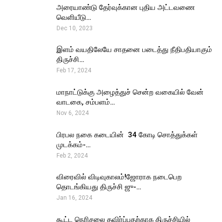
அரையாண்டு தேர்வுக்கான புதிய அட்டவணை
வெளியீடு…
Dec 10, 2023
இளம் வயதிலேயே சாதனை படைத்து நீதிபதியாகும்
திருச்சி…
Feb 17, 2024
மாநாட்டுக்கு அழைத்துச் சென்ற வகையில் வேன்
வாடகை, சம்பளம்…
Nov 6, 2024
பிரபல நகை கடையின் ₹ 34 கோடி சொத்துக்கள்
முடக்கம்-…
Feb 2, 2024
விரைவில் விடிவுகாலம்!ஜோராக நடைபெற
தொடங்கியது திருச்சி ஜு-…
Jan 16, 2024
கூட்ட நெரிசலை தவிர்ப்பதற்காக திருச்சியில்