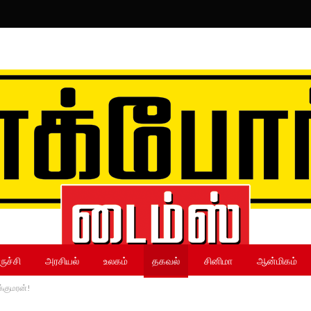
ருச்சி
அரசியல்
உலகம்
தகவல்
சினிமா
ஆன்மிகம்
க்குமரன்!