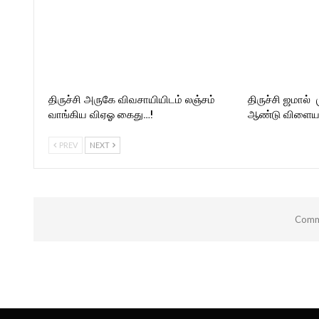
திருச்சி அருகே விவசாயியிடம் லஞ்சம்
திருச்சி ஜமால் 
வாங்கிய விஏஓ கைது…!
ஆண்டு விளையா
PREV
NEXT
Comme