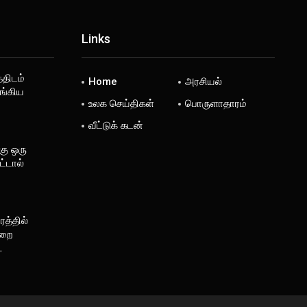
Links
்திடம்
Home
அரசியல்
ங்கிய
உலக செய்திகள்
பொருளாதாரம்
வீட்டுக் கடன்
கு ஒரு
்டால்
த்தில்
ுறை
…