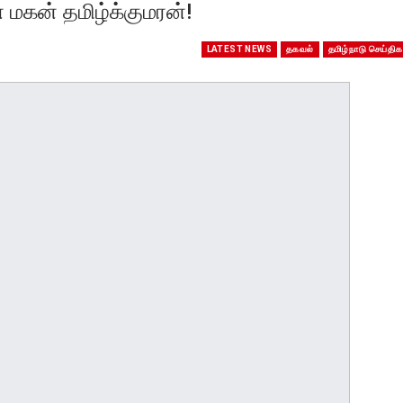
 மகன் தமிழ்க்குமரன்!
LATEST NEWS
தகவல்
தமிழ்நாடு செய்திக