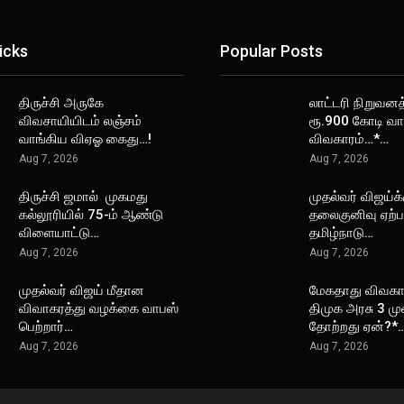
icks
Popular Posts
திருச்சி அருகே
லாட்டரி நிறுவனத
விவசாயியிடம் லஞ்சம்
ரூ.900 கோடி வா
வாங்கிய விஏஓ கைது…!
விவகாரம்…*…
Aug 7, 2026
Aug 7, 2026
திருச்சி ஜமால் முகமது
முதல்வர் விஜய்க்
கல்லூரியில் 75-ம் ஆண்டு
தலைகுனிவு ஏற்பட
விளையாட்டு…
தமிழ்நாடு…
Aug 7, 2026
Aug 7, 2026
முதல்வர் விஜய் மீதான
மேகதாது விவகார
விவாகரத்து வழக்கை வாபஸ்
திமுக அரசு 3 ம
பெற்றார்…
தோற்றது ஏன்?*
Aug 7, 2026
Aug 7, 2026