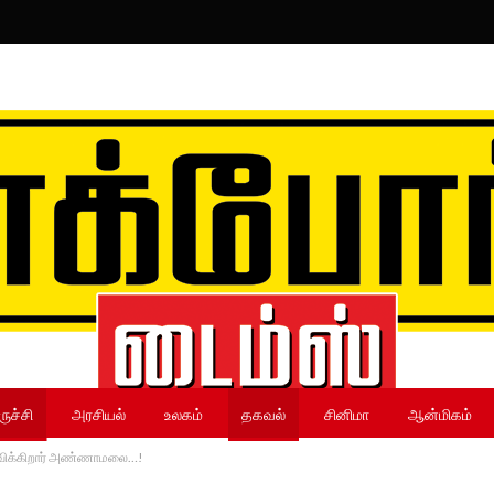
ருச்சி
அரசியல்
உலகம்
தகவல்
சினிமா
ஆன்மிகம்
அறிவிக்கிறார் அண்ணாமலை…!