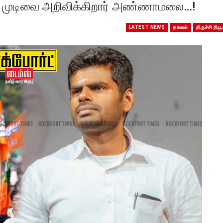
கிய முடிவை அறிவிக்கிறார் அண்ணாமலை…!
LATEST NEWS
தகவல்
திருச்சி நியூ