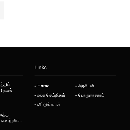
Links
்தில்
Home
அரசியல்
) நான்
உலக செய்திகள்
பொருளாதாரம்
வீட்டுக் கடன்
ருந்த
ு ஏமாற்றமே…