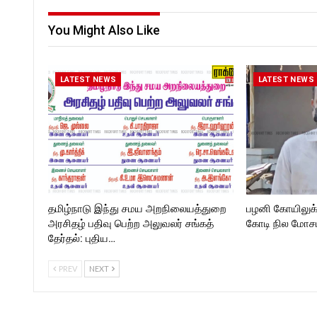
kforttimes/
https://www.facebook.com/
Follow us on:
kforttimes
You Might Also Like
https://twitter.com/ROCKFORT
Follow us on:
_TIMES
https://www.instagram.com/
kforttimes/
Follow us on:
LATEST NEWS
LATEST NEWS
https://twitter.com/ROCKF
_TIMESC
தமிழ்நாடு இந்து சமய அறநிலையத்துறை
பழனி கோயிலுக
அரசிதழ் பதிவு பெற்ற அலுவலர் சங்கத்
கோடி நில மோசடி
தேர்தல்: புதிய…
PREV
NEXT