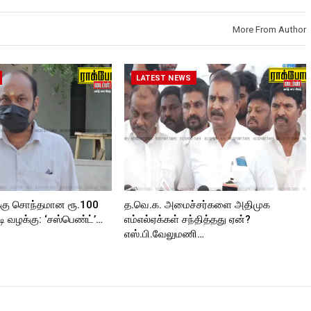
Roc
Follow us on:
https://www.instagram.com/roc
https://www.instagram.com/roc
kforttimes/
More From Author
kforttimes/
Follow us on:
roc
Follow us on:
https://twitter.com/ROCKFORT
https://twitter.com/ROCKFORT
_TIMES
_TIMESC
LATEST NEWS
ORT
்கு சொந்தமான ரூ.100
த.வெ.க. அமைச்சர்களை அதிமுக
 வழக்கு: ‘சஸ்பெண்ட்’…
எம்எல்ஏக்கள் சந்தித்தது ஏன்?
எஸ்.பி.வேலுமணி…