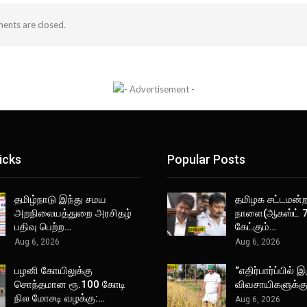
nts are closed.
icks
Popular Posts
தமிழ்நாடு இந்து சமய
தமிழக சட்டமன்றத
அறநிலையத்துறை அரசிதழ்
நாளை(ஆகஸ்ட் 7
பதிவு பெற்ற…
கேட்கும்…
Aug 6, 2026
Aug 6, 2026
பழனி கோயிலுக்கு
“எதிர்பார்ப்பில் இ
சொந்தமான ரூ.100 கோடி
விவசாயிகளுக்க
நில மோசடி வழக்கு:…
Aug 6, 2026