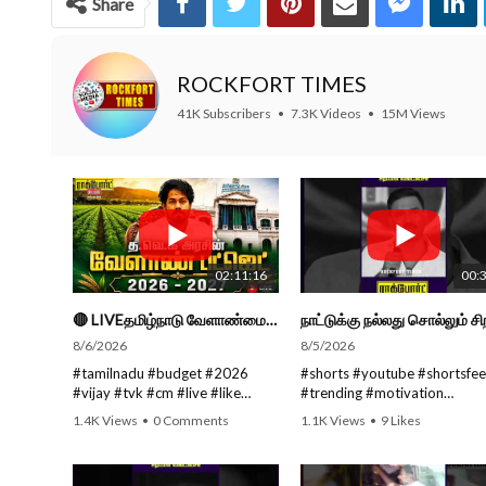
Share
ROCKFORT TIMES
41K Subscribers
•
7.3K Videos
•
15M Views
02:11:16
00:
🔴 LIVEதமிழ்நாடு வேளாண்மை நிதிநிலை அறிக்கை - 2026-27 |TN Agriculture Budget #live #budget #video #cm
8/6/2026
8/5/2026
#tamilnadu #budget #2026
#shorts #youtube #shortsfe
#vijay #tvk #cm #live #like
#trending #motivation
#viral #nowtrending #video
#nowtrending #subscribe
1.4K Views
•
0 Comments
1.1K Views
•
9 Likes
#youtube #nowtrending #dmk
#speech #motivationspeech
•
0 Comments
#song #youtube SUBSCRIBE to
#tamil #tamilspeech #viral
get the latest news updates
#viralvideo #viralshorts