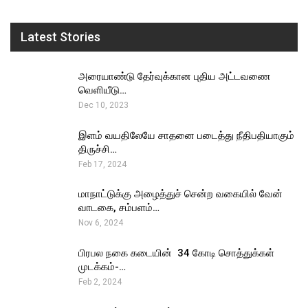
Latest Stories
அரையாண்டு தேர்வுக்கான புதிய அட்டவணை
வெளியீடு…
Dec 10, 2023
இளம் வயதிலேயே சாதனை படைத்து நீதிபதியாகும்
திருச்சி…
Feb 17, 2024
மாநாட்டுக்கு அழைத்துச் சென்ற வகையில் வேன்
வாடகை, சம்பளம்…
Nov 6, 2024
பிரபல நகை கடையின் ₹ 34 கோடி சொத்துக்கள்
முடக்கம்-…
Feb 2, 2024