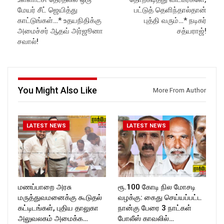
Subscribe:
https://www.facebook.com/R
மேயர் சீட் ஜெயித்து
பட்டுத் தெளிந்தால்தான்
https://www.youtube.com/@r
ockforttimes
காட்டுங்கள்…* உதயநிதிக்கு
புத்தி வரும்…* நடிகர்
ockforttimes
Follow us on:
அமைச்சர் ஆதவ் அர்ஜூனா
சத்யராஜ்!
Like us on:
https://www.instagram.com/ro
சவால்!
https://www.facebook.com/R
ckforttimes/
ockforttimes
Follow us on:
Follow us on:
https://twitter.com/ROCKFOR
https://www.instagram.com/ro
T_TIMES
ckforttimes/
You Might Also Like
Follow us on:
More From Author
https://twitter.com/ROCKFOR
T_TIMESC
LATEST NEWS
LATEST NEWS
மணப்பாறை அரசு
ரூ.100 கோடி நில மோசடி
மருத்துவமனைக்கு கூடுதல்
வழக்கு: கைது செய்யப்பட்ட
கட்டிடங்கள், புதிய தாலுகா
நான்கு பேரை 3 நாட்கள்
அலுவலகம் அமைக்க…
போலீஸ் காவலில்…