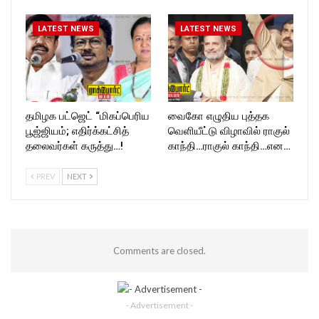
LATEST NEWS
LATEST NEWS
தமிழக பட்ஜெட் “மிகப்பெரிய
வைகோ எழுதிய புத்தக
பூஜ்ஜியம்; எதிர்க்கட்சித்
வெளியீட்டு விழாவில் ராகுல்
தலைவர்கள் கருத்து…!
காந்தி…ராகுல் காந்தி…என…
PREV
NEXT
Comments are closed.
- Advertisement -