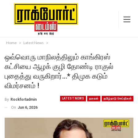
Home
Latest News
ஒவ்வொரு மாநிலத்திலும் காங்கிரஸ்
கட்சியை ஆழக் குழி தோண்டி ராகுல்
புதைத்து வருகிறார்…* திமுக கடும்
விமர்சனம் !
LATEST NEWS
தகவல்
தமிழ்நாடு செய்திகள்
By
Rockfortadmin
On
Jun 6, 2026