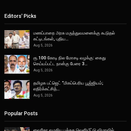
Editors' Picks
மணப்பாறை அரசு மருத்துவமனைக்கு கூடுதல்
கட்டிடங்கள், புதிய…
Aug 5, 2026
ரூ.100 கோடி நில மோசடி வழக்கு: கைது
செய்யப்பட்ட நான்கு பேரை 3…
Aug 5, 2026
தமிழக பட்ஜெட் “மிகப்பெரிய பூஜ்ஜியம்;
எதிர்க்கட்சித்…
Aug 5, 2026
Popular Posts
வைகோ எழுதிய புத்தக வெளியீட்டு விழாவில்