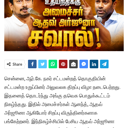
Share
சென்னை, ஆர்.கே. நகர் சட்டமன்றத் தொகுதியின்
சட்டமன்ற உறுப்பினர் அலுவலக திறப்பு விழா நடைபெற்றது.
இதனைத் தொடர்ந்து அங்கு தவெக பொதுக்கூட்டம்
நிகழ்ந்தது. இதில் அமைச்சர்கள் ஆனந்த், ஆதவ்
அர்ஜூனா ஆகியோர் சிறப்பு விருந்தினர்களாக
பங்கேற்றனர். இந்நிகழ்ச்சியில் பேசிய ஆதவ் அர்ஜூனா