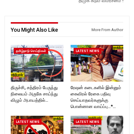
திமுக கடும் விமர்சனம் !
Like us on:
https://www.instagram.com/ro
https://www.facebook.com/R
ckforttimes/
ockforttimes
Follow us on:
Follow us on:
https://twitter.com/ROCKFOR
https://www.instagram.com/ro
T_TIMES
You Might Also Like
More From Author
ckforttimes/
Follow us on:
https://twitter.com/ROCKFOR
T_TIMESC
தமிழ்நாடு செய்திகள்
LATEST NEWS
திருச்சி, சத்திரம் பேருந்து
ரேஷன் கடைகளில் இன்னும்
நிலையம் அருகே சாய்ந்து
கைவிரல் ரேகை பதிவு
விழும் அபாயத்தில்…
செய்யாதவர்களுக்கு
பொன்னான வாய்ப்பு…*…
LATEST NEWS
LATEST NEWS