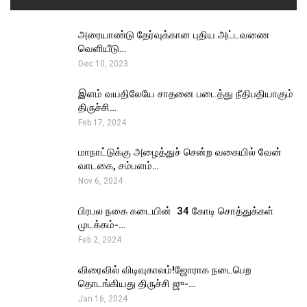
அரையாண்டு தேர்வுக்கான புதிய அட்டவணை
வெளியீடு…
Dec 10, 2023
இளம் வயதிலேயே சாதனை படைத்து நீதிபதியாகும்
திருச்சி…
Feb 17, 2024
மாநாட்டுக்கு அழைத்துச் சென்ற வகையில் வேன்
வாடகை, சம்பளம்…
Nov 6, 2024
பிரபல நகை கடையின் ₹ 34 கோடி சொத்துக்கள்
முடக்கம்-…
Feb 2, 2024
விரைவில் விடிவுகாலம்!ஜோராக நடைபெற
தொடங்கியது திருச்சி ஜு-…
Jan 16, 2024