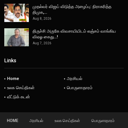
முதல்வர் விஜய் விடுத்த அழைப்பு: நிராகரித்த
திமுக,…
Aug 8, 2026
திருச்சி அருகே விவசாயியிடம் லஞ்சம் வாங்கிய
விஏஓ கைது…!
Aug 7, 2026
Links
Home
அரசியல்
உலக செய்திகள்
பொருளாதாரம்
வீட்டுக் கடன்
HOME
அரசியல்
உலக செய்திகள்
பொருளாதாரம்