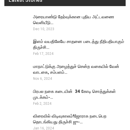
அரையாண்டு தேர்வுக்கான புதிய அட்டவணை
வெளியீடு…
Dec 10, 2023
இளம் வயதிலேயே சாதனை படைத்து நீதிபதியாகும்
திருச்சி…
Feb 17, 2024
மாநாட்டுக்கு அழைத்துச் சென்ற வகையில் வேன்
வாடகை, சம்பளம்…
Nov 6, 2024
பிரபல நகை கடையின் ₹ 34 கோடி சொத்துக்கள்
முடக்கம்-…
Feb 2, 2024
விரைவில் விடிவுகாலம்!ஜோராக நடைபெற
தொடங்கியது திருச்சி ஜு-…
Jan 16, 2024