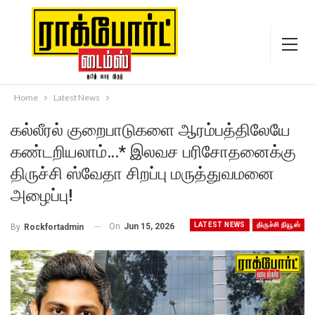
Home
Latest News
கல்லீரல் குறைபாடுகளை ஆரம்பத்திலேயே
கண்டறியலாம்…* இலவச பரிசோதனைக்கு
திருச்சி ஸ்வேதா சிறப்பு மருத்துவமனை
அழைப்பு!
LATEST NEWS
திருச்சி நியூஸ்
On
Jun 15, 2026
By
Rockfortadmin