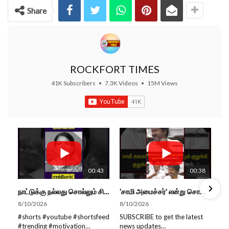
Share
ROCKFORT TIMES
41K Subscribers
•
7.3K Videos
•
15M Views
00:43
00:38
நாட்டுக்கு நல்லது சொல்லும் சிறப்பான மேடைப்பேச்சு... #shorts #subscribe #video
'சாமி அமைச்சர்' என்று சொன்னதும் குலுங்கி, குலுங்கி சிரித்த முதல்வர் விஜய்...!
8/10/2026
8/10/2026
#shorts #youtube #shortsfeed
SUBSCRIBE to get the latest
#trending #motivation
news updates