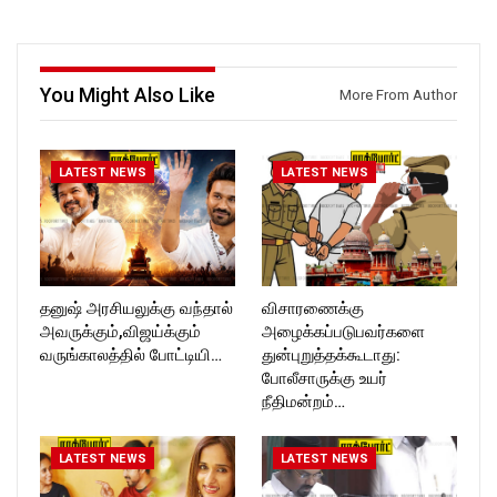
https://www.facebook.com/R
ckforttimes/
ockforttimes
Follow us on:
Follow us on:
https://twitter.com/ROCKFOR
https://www.instagram.com/ro
T_TIMES
You Might Also Like
More From Author
ckforttimes/
Follow us on:
https://twitter.com/ROCKFOR
T_TIMESC
LATEST NEWS
LATEST NEWS
தனுஷ் அரசியலுக்கு வந்தால்
விசாரணைக்கு
அவருக்கும்,விஜய்க்கும்
அழைக்கப்படுபவர்களை
வருங்காலத்தில் போட்டியி…
துன்புறுத்தக்கூடாது:
போலீசாருக்கு உயர்
நீதிமன்றம்…
LATEST NEWS
LATEST NEWS