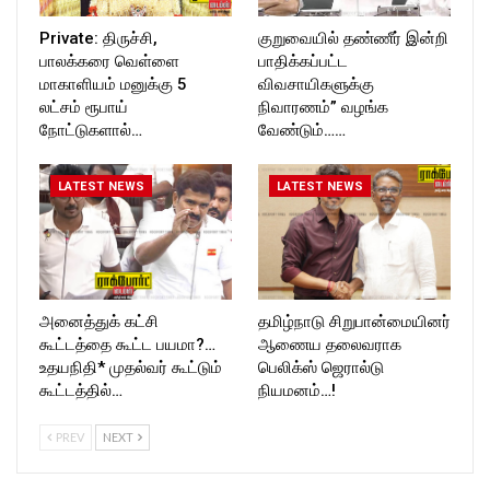
Private: திருச்சி,
குறுவையில் தண்ணீர் இன்றி
பாலக்கரை வெள்ளை
பாதிக்கப்பட்ட
மாகாளியம் மனுக்கு 5
விவசாயிகளுக்கு
லட்சம் ரூபாய்
நிவாரணம்” வழங்க
நோட்டுகளால்…
வேண்டும்……
LATEST NEWS
LATEST NEWS
அனைத்துக் கட்சி
தமிழ்நாடு சிறுபான்மையினர்
கூட்டத்தை கூட்ட பயமா?…
ஆணைய தலைவராக
உதயநிதி* முதல்வர் கூட்டும்
பெலிக்ஸ் ஜெரால்டு
கூட்டத்தில்…
நியமனம்…!
PREV
NEXT