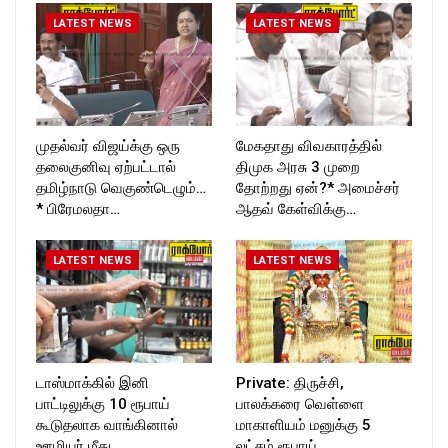
LATEST NEWS
LATEST NEWS
முதல்வர் விஜய்க்கு ஒரு
மேகதாது விவகாரத்தில்
தலைகுனிவு ஏற்பட்டால்
திமுக அரசு 3 முறை
தமிழ்நாடு வெகுண்டெழும்…
தோற்றது ஏன்?* அமைச்சர்
* பிரேமலதா…
ஆதவ் கேள்விக்கு…
LATEST NEWS
LATEST NEWS
டாஸ்மாக்கில் இனி
Private: திருச்சி,
பாட்டிலுக்கு 10 ரூபாய்
பாலக்கரை வெள்ளை
கூடுதலாக வாங்கினால்
மாகாளியம் மனுக்கு 5
ஊழியர் மீது…
லட்சம் ரூபாய்