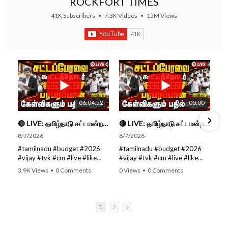
ROCKFORT TIMES
41K Subscribers
•
7.3K Videos
•
15M Views
06:04:52
00:00
🔴 LIVE: தமிழ்நாடு சட்டமன்றப் பேரவை கூட்டத்தொடர் - நிதிநிலை அறிக்கை மீது விவாதம் #live #budget #video
🔴 LIVE: தமிழ்நாடு சட்டமன்றப் பேரவை கூட்டத்தொடர் - நிதிநிலை அறிக்கை மீது விவாதம் #live #budget #video
8/7/2026
8/7/2026
#tamilnadu #budget #2026
#tamilnadu #budget #2026
#vijay #tvk #cm #live #like
#vijay #tvk #cm #live #like
#viral #nowtrending #video
#viral #nowtrending #video
3.9K Views
•
0 Comments
0 Views
•
0 Comments
#youtube #nowtrending #dmk
#youtube #nowtrending #dmk
#song #youtube SUBSCRIBE
#song #youtube SUBSCRIBE
to get the latest news updates
to get the latest news updates
ROCKFORT TIMES for NEW
ROCKFORT TIMES for NEW
1
2
VIDEOS EVERY DAY and make
VIDEOS EVERY DAY and make
sure to enable Push
sure to enable Push