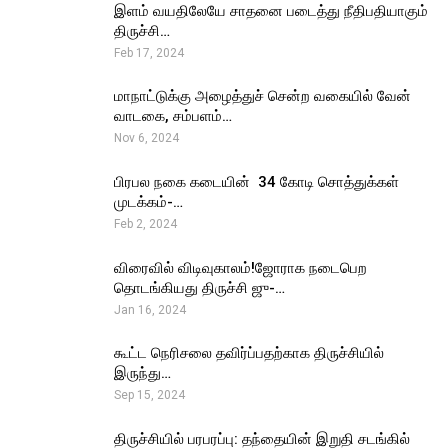
இளம் வயதிலேயே சாதனை படைத்து நீதிபதியாகும்
திருச்சி…
Feb 17, 2024
மாநாட்டுக்கு அழைத்துச் சென்ற வகையில் வேன்
வாடகை, சம்பளம்…
Nov 6, 2024
பிரபல நகை கடையின் ₹ 34 கோடி சொத்துக்கள்
முடக்கம்-…
Feb 2, 2024
விரைவில் விடிவுகாலம்!ஜோராக நடைபெற
தொடங்கியது திருச்சி ஜு-…
Jan 16, 2024
கூட்ட நெரிசலை தவிர்ப்பதற்காக திருச்சியில்
இருந்து…
Sep 15, 2024
திருச்சியில் பரபரப்பு: தந்தையின் இறுதி சடங்கில்