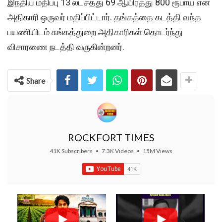
இந்திய மதிப்பு 13 லட்சத்து 69 ஆயிரத்து 800 ரூபாய் என
அதிகாரி ஒருவர் மதிப்பிட்டார். தங்கத்தை கடத்தி வந்த
பயணியிடம் சுங்கத்துறை அதிகாரிகள் தொடர்ந்து
விசாரணை நடத்தி வருகின்றனர்.
Share
ROCKFORT TIMES
41K Subscribers
•
7.3K Videos
•
15M Views