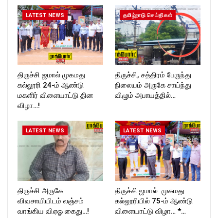
ckforttimes/
Follow us on:
LATEST NEWS
தமிழ்நாடு செய்திகள்
https://twitter.com/ROCKFOR
T_TIMESC
திருச்சி ஜமால் முகமது
திருச்சி, சத்திரம் பேருந்து
கல்லூரி 24-ம் ஆண்டு
நிலையம் அருகே சாய்ந்து
மகளிர் விளையாட்டு தின
விழும் அபாயத்தில்…
விழா…!
LATEST NEWS
LATEST NEWS
திருச்சி அருகே
திருச்சி ஜமால் முகமது
விவசாயியிடம் லஞ்சம்
கல்லூரியில் 75-ம் ஆண்டு
வாங்கிய விஏஓ கைது…!
விளையாட்டு விழா… *…