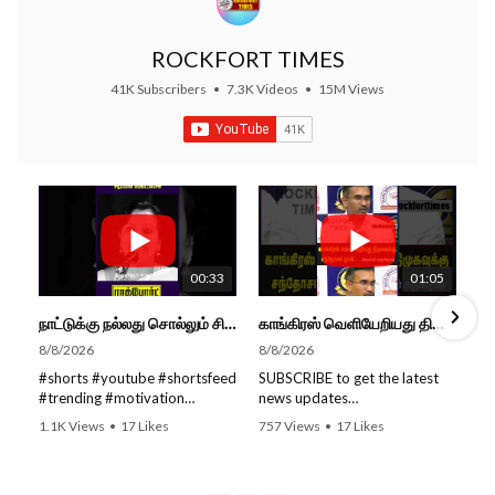
ROCKFORT TIMES
41K Subscribers
•
7.3K Videos
•
15M Views
00:33
01:05
நாட்டுக்கு நல்லது சொல்லும் சிறப்பான மேடைப்பேச்சு... #shorts #subscribe #video
காங்கிரஸ் வெளியேறியது திமுகவுக்கு சந்தோசம் தான்... - அமைச்சர் அருண்ராஜ்
8/8/2026
8/8/2026
#shorts #youtube #shortsfeed
SUBSCRIBE to get the latest
#trending #motivation
news updates
#nowtrending #subscribe
ROCKFORT TIMES for NEW
1.1K Views
•
17 Likes
757 Views
•
17 Likes
#speech #motivationspeech
VIDEOS EVERY DAY and make
•
0 Comments
•
0 Comments
#tamil #tamilspeech #viral
sure to enable Push
#viralvideo #viralshorts
Notifications so you'll never