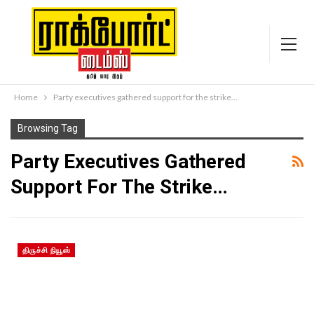
Home
Party executives gathered support for the strike…
Browsing Tag
Party Executives Gathered
Support For The Strike…
திருச்சி நியூஸ்