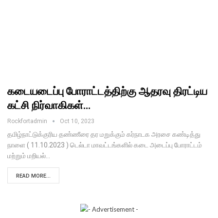
கடையடைப்பு போராட்டத்திற்கு ஆதரவு திரட்டிய
கட்சி நிர்வாகிகள்…
Rockfortadmin
Oct 10, 2023
தமிழ்நாட்டுக்குரிய தண்ணீரை தர மறுக்கும் கர்நாடக அரசை கண்டித்து
நாளை ( 11.10.2023 ) டெல்டா மாவட்டங்களில் கடை அடைப்பு போராட்டம்
மற்றும் மறியல்…
READ MORE...