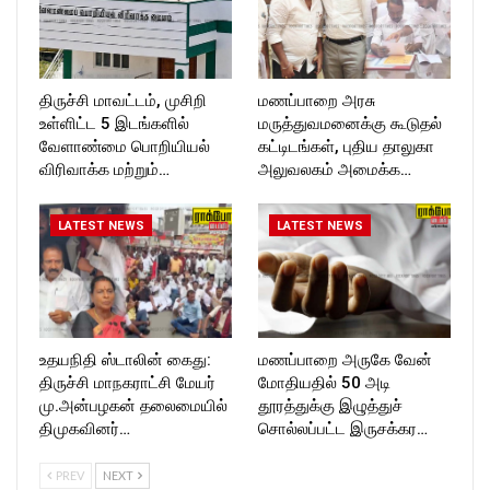
திருச்சி மாவட்டம், முசிறி
மணப்பாறை அரசு
உள்ளிட்ட 5 இடங்களில்
மருத்துவமனைக்கு கூடுதல்
வேளாண்மை பொறியியல்
கட்டிடங்கள், புதிய தாலுகா
விரிவாக்க மற்றும்…
அலுவலகம் அமைக்க…
LATEST NEWS
LATEST NEWS
உதயநிதி ஸ்டாலின் கைது:
மணப்பாறை அருகே வேன்
திருச்சி மாநகராட்சி மேயர்
மோதியதில் 50 அடி
மு.அன்பழகன் தலைமையில்
தூரத்துக்கு இழுத்துச்
திமுகவினர்…
சொல்லப்பட்ட இருசக்கர…
PREV
NEXT