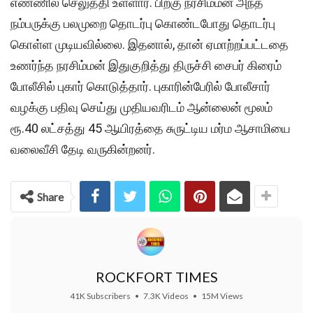
எண்ணில் செலுத்தி உள்ளார். பிறகு நரசிம்மன் அந்த
நம்பருக்கு பலமுறை தொடர்பு கொண்டபோது தொடர்பு
கொள்ள முடியவில்லை. இதனால், தான் ஏமாற்றப்பட்டதை
உணர்ந்த நரசிம்மன் இதுகுறித்து திருச்சி சைபர் கிரைம்
போலீசில் புகார் கொடுத்தார். புகாரின்பேரில் போலீசார்
வழக்கு பதிவு செய்து முதியவரிடம் ஆன்லைன் மூலம்
ரூ.40 லட்சத்து 45 ஆயிரத்தை சுருட்டிய மர்ம ஆசாமியை
வலைவீசி தேடி வருகின்றனர்.
Share
ROCKFORT TIMES
41K Subscribers
•
7.3K Videos
•
15M Views