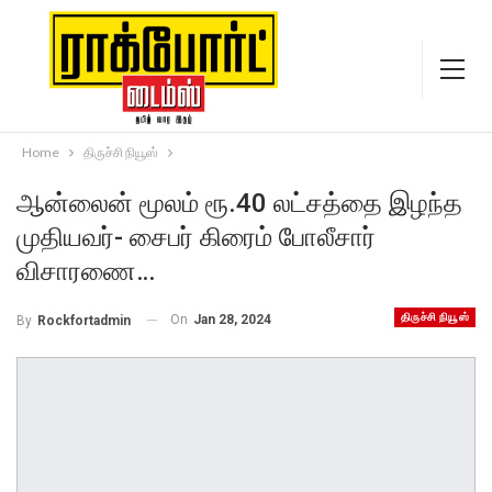
Home
திருச்சி நியூஸ்
ஆன்லைன் மூலம் ரூ.40 லட்சத்தை இழந்த
முதியவர்- சைபர் கிரைம் போலீசார்
விசாரணை…
திருச்சி நியூஸ்
On
Jan 28, 2024
By
Rockfortadmin