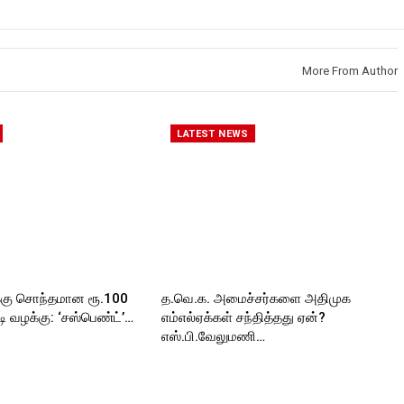
https://www.facebook.com/Roc
kforttimes
kforttimes
Follow us on:
Roc
Follow us on:
https://www.instagram.com/roc
https://www.instagram.com/roc
kforttimes/
More From Author
kforttimes/
Follow us on:
roc
Follow us on:
https://twitter.com/ROCKFORT
https://twitter.com/ROCKFORT
_TIMES
_TIMESC
LATEST NEWS
ORT
்கு சொந்தமான ரூ.100
த.வெ.க. அமைச்சர்களை அதிமுக
 வழக்கு: ‘சஸ்பெண்ட்’…
எம்எல்ஏக்கள் சந்தித்தது ஏன்?
எஸ்.பி.வேலுமணி…