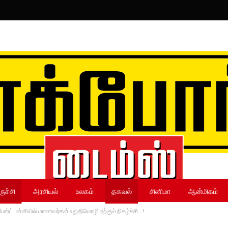
ருச்சி
அரசியல்
உலகம்
தகவல்
சினிமா
ஆன்மிகம்
போர்ட் பள்ளியில் மாணவர்கள் உறுதிமொழி ஏற்கும் நிகழ்ச்சி…!