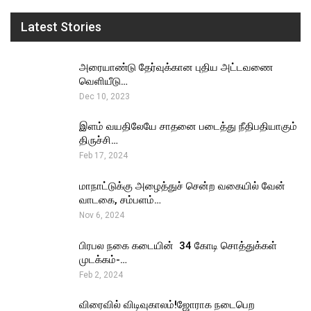
Latest Stories
அரையாண்டு தேர்வுக்கான புதிய அட்டவணை
வெளியீடு…
Dec 10, 2023
இளம் வயதிலேயே சாதனை படைத்து நீதிபதியாகும்
திருச்சி…
Feb 17, 2024
மாநாட்டுக்கு அழைத்துச் சென்ற வகையில் வேன்
வாடகை, சம்பளம்…
Nov 6, 2024
பிரபல நகை கடையின் ₹ 34 கோடி சொத்துக்கள்
முடக்கம்-…
Feb 2, 2024
விரைவில் விடிவுகாலம்!ஜோராக நடைபெற