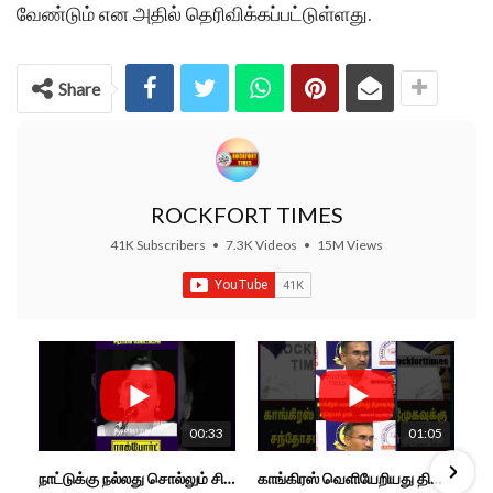
வேண்டும் என அதில் தெரிவிக்கப்பட்டுள்ளது.
Share
ROCKFORT TIMES
41K Subscribers
•
7.3K Videos
•
15M Views
00:33
01:05
நாட்டுக்கு நல்லது சொல்லும் சிறப்பான மேடைப்பேச்சு... #shorts #subscribe #video
காங்கிரஸ் வெளியேறியது திமுகவுக்கு சந்தோசம் தான்... - அமைச்சர் அருண்ராஜ்