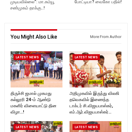
Subscribe:
https://www.facebook.com/R
முடியவில்லை”: மா.கம்யூ
போட்டியா? வைகோ பதில்!
https://www.youtube.com/@r
ockforttimes
சண்முகம் தாக்கு..!
ockforttimes
Follow us on:
Like us on:
https://www.instagram.com/ro
https://www.facebook.com/R
ckforttimes/
ockforttimes
Follow us on:
Follow us on:
https://twitter.com/ROCKFOR
You Might Also Like
More From Author
https://www.instagram.com/ro
T_TIMES
ckforttimes/
Follow us on:
https://twitter.com/ROCKFOR
LATEST NEWS
LATEST NEWS
T_TIMESC
திருச்சி ஜமால் முகமது
அதிமுகவில் இருந்து விலகி
கல்லூரி 24-ம் ஆண்டு
தவெகவில் இணைந்த
மகளிர் விளையாட்டு தின
டாக்டர் சி.விஜயபாஸ்கர்,
விழா…!
எம்.ஆர்.விஜயபாஸ்கர்…
LATEST NEWS
LATEST NEWS