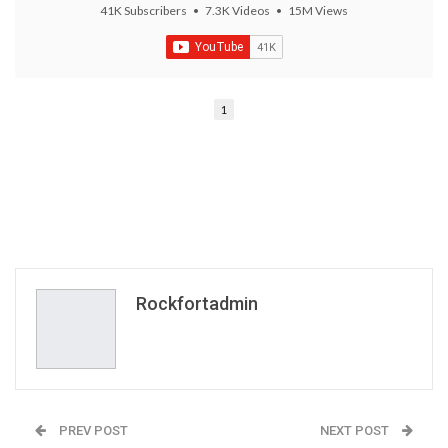
41K Subscribers
•
7.3K Videos
•
15M Views
There are no videos by this request: "".
1
Rockfortadmin
PREV POST
NEXT POST