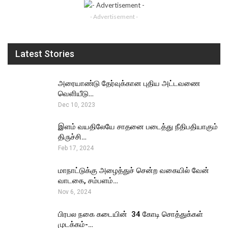
- Advertisement -
Latest Stories
அரையாண்டு தேர்வுக்கான புதிய அட்டவணை
வெளியீடு…
Dec 10, 2023
இளம் வயதிலேயே சாதனை படைத்து நீதிபதியாகும்
திருச்சி…
Feb 17, 2024
மாநாட்டுக்கு அழைத்துச் சென்ற வகையில் வேன்
வாடகை, சம்பளம்…
Nov 6, 2024
பிரபல நகை கடையின் ₹ 34 கோடி சொத்துக்கள்
முடக்கம்-…