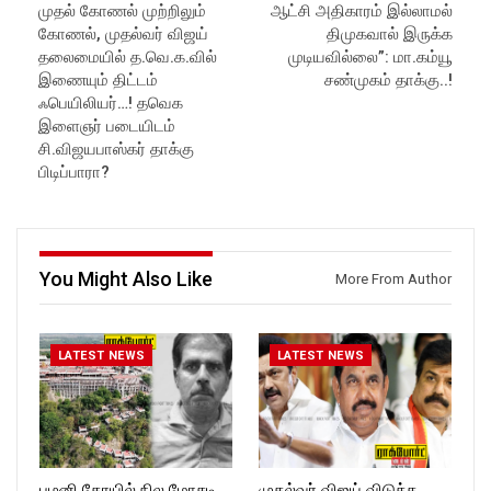
முதல் கோணல் முற்றிலும்
ஆட்சி அதிகாரம் இல்லாமல்
கோணல், முதல்வர் விஜய்
திமுகவால் இருக்க
தலைமையில் த.வெ.க.வில்
முடியவில்லை”: மா.கம்யூ
இணையும் திட்டம்
சண்முகம் தாக்கு..!
ஃபெயிலியர்…! தவெக
இளைஞர் படையிடம்
சி.விஜயபாஸ்கர் தாக்கு
பிடிப்பாரா?
You Might Also Like
More From Author
LATEST NEWS
LATEST NEWS
பழனி கோயில் நில மோசடி
முதல்வர் விஜய் விடுத்த