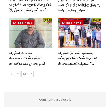
வழக்கில் கைதாகி சிறையில்
அழைப்பு: நிராகரித்த திமுக,
இருந்த வழக்கறிஞர் திடீர்…
அதிமுக,தேமுதிக…!
LATEST NEWS
LATEST NEWS
திருச்சி அருகே
திருச்சி ஜமால் முகமது
விவசாயியிடம் லஞ்சம்
கல்லூரியில் 75-ம் ஆண்டு
வாங்கிய விஏஓ கைது…!
விளையாட்டு விழா… *…
PREV
NEXT
Comments are closed.