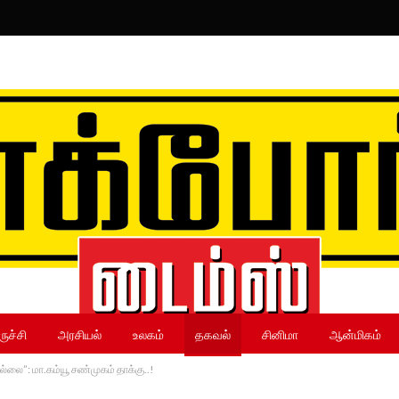
ருச்சி
அரசியல்
உலகம்
தகவல்
சினிமா
ஆன்மிகம்
்லை”: மா.கம்யூ சண்முகம் தாக்கு..!