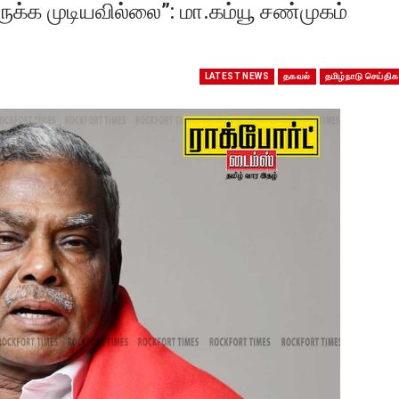
ுக்க முடியவில்லை”: மா.கம்யூ சண்முகம்
LATEST NEWS
தகவல்
தமிழ்நாடு செய்திக