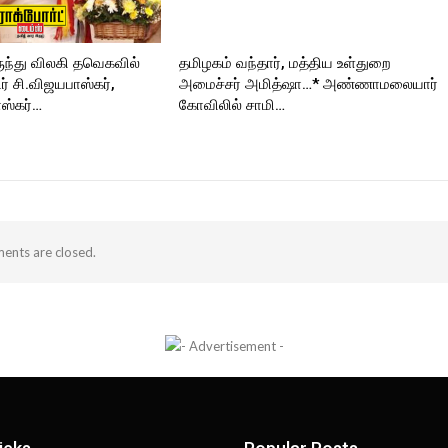
ுந்து விலகி தவெகவில்
தமிழகம் வந்தார், மத்திய உள்துறை
 சி.விஜயபாஸ்கர்,
அமைச்சர் அமித்ஷா…* அண்ணாமலையார்
ஸ்கர்…
கோவிலில் சாமி…
nts are closed.