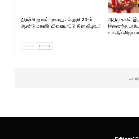
திருச்சி ஜமால் முகமது கல்லூரி 24-ம்
அதிமுகவில் இர
ஆண்டு மகளிர் விளையாட்டு தின விழா…!
இணைந்த டாக்டர்
எம்.ஆர்.விஜயபா
PREV
NEXT
Comme