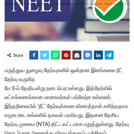
Share
மருத்துவ நுழைவு தேர்வுகளில் ஒன்றான இளங்கலை நீட்
தேர்வு வருகிற
மே 3-ம் தேதியன்று நடைபெற உள்ளது. இத்தேர்வில்
லட்சக்கணக்கான மாணவர்கள் பங்கேற்க உள்ளனர்.
இந்தநிலையில் ‘நீட்’ தேர்வுக்கான வினாத்தாள் கசிந்ததாக
சமூக ஊடகங்களில் தகவல் பரவியது. இதனை தேசிய
தேர்வு முகமை (NTA) திட்டவட்டமாக மறுத்துள்ளது. தேர்வு
தொடர்பான அனைத்து விஷயங்களும் முற்றிலும்