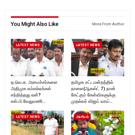
ockforttimes
Like us on:
Follow us on:
https://www.facebook.com/R
https://www.instagram.com/ro
ockforttimes
ckforttimes/
Follow us on:
You Might Also Like
More From Author
Follow us on:
https://www.instagram.com/ro
https://twitter.com/ROCKFOR
ckforttimes/
T_TIMES
Follow us on:
https://twitter.com/ROCKFOR
LATEST NEWS
LATEST NEWS
T_TIMESC
த.வெ.க. அமைச்சர்களை
தமிழக சட்டமன்றத்தில்
அதிமுக எம்எல்ஏக்கள்
நாளை(ஆகஸ்ட் 7) நான்
சந்தித்தது ஏன்?
கேட்கும் கேள்விகளுக்கு
எஸ்.பி.வேலுமணி…
முதல்வர் விஜய் வாய்…
LATEST NEWS
அரசியல்