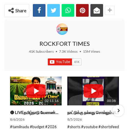
Share
ROCKFORT TIMES
41K Subscribers
•
7.3K Videos
•
15M Views
02:11:16
00:38
🔴 LIVEதமிழ்நாடு வேளாண்மை நிதிநிலை அறிக்கை - 2026-27 |TN Agriculture Budget #live #budget #video #cm
நாட்டுக்கு நல்லது சொல்லும் சிறப்பான மேடைப்பேச்சு... #shorts #subscribe #video
8/6/2026
8/5/2026
#tamilnadu #budget #2026
#shorts #youtube #shortsfeed