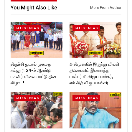
https://www.instagram.com/ro
T_TIMES
You Might Also Like
More From Author
ckforttimes/
Follow us on:
https://twitter.com/ROCKFOR
T_TIMESC
LATEST NEWS
LATEST NEWS
திருச்சி ஜமால் முகமது
அதிமுகவில் இருந்து விலகி
கல்லூரி 24-ம் ஆண்டு
தவெகவில் இணைந்த
மகளிர் விளையாட்டு தின
டாக்டர் சி.விஜயபாஸ்கர்,
விழா…!
எம்.ஆர்.விஜயபாஸ்கர்…
LATEST NEWS
LATEST NEWS