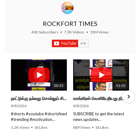
ROCKFORT TIMES
41K Subscribers
•
7.3K Videos
•
15M Views
00:33
01:05
நாட்டுக்கு நல்லது சொல்லும் சிறப்பான மேடைப்பேச்சு... #shorts #subscribe #video
காங்கிரஸ் வெளியேறியது திமுகவுக்கு சந்தோசம் தான்... - அமைச்சர் அருண்ராஜ்
8/8/2026
8/8/2026
#shorts #youtube #shortsfeed
SUBSCRIBE to get the latest
#trending #motivation
news updates
#nowtrending #subscribe
ROCKFORT TIMES for NEW
1.2K Views
•
18 Likes
889 Views
•
18 Likes
#speech #motivationspeech
VIDEOS EVERY DAY and make
•
0 Comments
•
0 Comments
#tamil #tamilspeech #viral
sure to enable Push