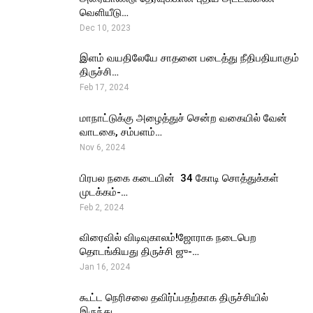
வெளியீடு…
Dec 10, 2023
இளம் வயதிலேயே சாதனை படைத்து நீதிபதியாகும்
திருச்சி…
Feb 17, 2024
மாநாட்டுக்கு அழைத்துச் சென்ற வகையில் வேன்
வாடகை, சம்பளம்…
Nov 6, 2024
பிரபல நகை கடையின் ₹ 34 கோடி சொத்துக்கள்
முடக்கம்-…
Feb 2, 2024
விரைவில் விடிவுகாலம்!ஜோராக நடைபெற
தொடங்கியது திருச்சி ஜு-…
Jan 16, 2024
கூட்ட நெரிசலை தவிர்ப்பதற்காக திருச்சியில்
இருந்து…