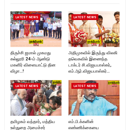
Follow us on:
https://twitter.com/ROCKFOR
T_TIMESC
LATEST NEWS
LATEST NEWS
திருச்சி ஜமால் முகமது
அதிமுகவில் இருந்து விலகி
கல்லூரி 24-ம் ஆண்டு
தவெகவில் இணைந்த
மகளிர் விளையாட்டு தின
டாக்டர் சி.விஜயபாஸ்கர்,
விழா…!
எம்.ஆர்.விஜயபாஸ்கர்…
LATEST NEWS
LATEST NEWS
தமிழகம் வந்தார், மத்திய
எம்.பி.க்களின்
உள்துறை அமைச்சர்
எண்ணிக்கையை