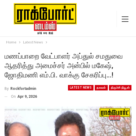
Home
Latest News
மணப்பாறை வேட்பாளர் அப்துல் சமதுவை
ஆதரித்து அமைச்சர் அன்பில் மகேஷ்,
ஜோதிமணி எம்.பி. வாக்கு சேகரிப்பு…!
LATEST NEWS
தகவல்
திருச்சி நியூஸ்
By
Rockfortadmin
On
Apr 9, 2026