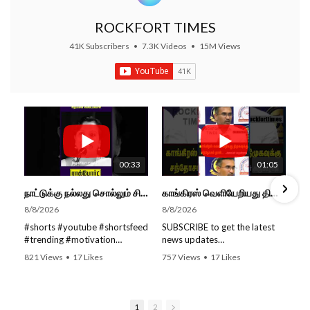
ROCKFORT TIMES
41K Subscribers
•
7.3K Videos
•
15M Views
00:33
01:05
நாட்டுக்கு நல்லது சொல்லும் சிறப்பான மேடைப்பேச்சு... #shorts #subscribe #video
காங்கிரஸ் வெளியேறியது திமுகவுக்கு சந்தோசம் தான்... - அமைச்சர் அருண்ராஜ்
8/8/2026
8/8/2026
#shorts #youtube #shortsfeed
SUBSCRIBE to get the latest
#trending #motivation
news updates
#nowtrending #subscribe
ROCKFORT TIMES for NEW
821 Views
•
17 Likes
757 Views
•
17 Likes
#speech #motivationspeech
VIDEOS EVERY DAY and make
•
0 Comments
•
0 Comments
#tamil #tamilspeech #viral
sure to enable Push
#viralvideo #viralshorts
Notifications so you'll never
SUBSCRIBE to get the latest
miss a new video.
1
2